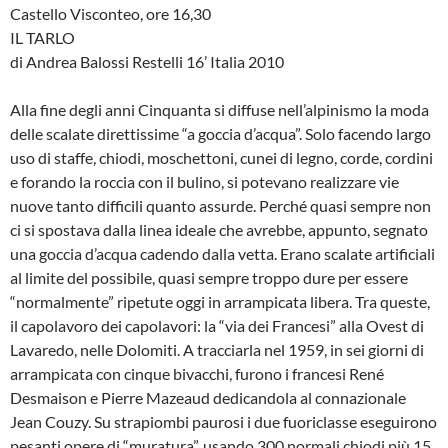
Castello Visconteo, ore 16,30
IL TARLO
di Andrea Balossi Restelli 16’ Italia 2010
Alla fine degli anni Cinquanta si diffuse nell’alpinismo la moda
delle scalate direttissime “a goccia d’acqua”. Solo facendo largo
uso di staffe, chiodi, moschettoni, cunei di legno, corde, cordini
e forando la roccia con il bulino, si potevano realizzare vie
nuove tanto difficili quanto assurde. Perché quasi sempre non
ci si spostava dalla linea ideale che avrebbe, appunto, segnato
una goccia d’acqua cadendo dalla vetta. Erano scalate artificiali
al limite del possibile, quasi sempre troppo dure per essere
“normalmente” ripetute oggi in arrampicata libera. Tra queste,
il capolavoro dei capolavori: la “via dei Francesi” alla Ovest di
Lavaredo, nelle Dolomiti. A tracciarla nel 1959, in sei giorni di
arrampicata con cinque bivacchi, furono i francesi René
Desmaison e Pierre Mazeaud dedicandola al connazionale
Jean Couzy. Su strapiombi paurosi i due fuoriclasse eseguirono
pesanti opere di “muratura”, usando 300 normali chiodi più 15