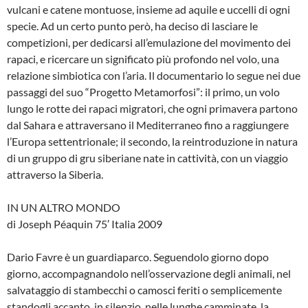
vulcani e catene montuose, insieme ad aquile e uccelli di ogni
specie. Ad un certo punto però, ha deciso di lasciare le
competizioni, per dedicarsi all’emulazione del movimento dei
rapaci, e ricercare un significato più profondo nel volo, una
relazione simbiotica con l’aria. Il documentario lo segue nei due
passaggi del suo “Progetto Metamorfosi”: il primo, un volo
lungo le rotte dei rapaci migratori, che ogni primavera partono
dal Sahara e attraversano il Mediterraneo fino a raggiungere
l’Europa settentrionale; il secondo, la reintroduzione in natura
di un gruppo di gru siberiane nate in cattività, con un viaggio
attraverso la Siberia.
IN UN ALTRO MONDO
di Joseph Péaquin 75′ Italia 2009
Dario Favre è un guardiaparco. Seguendolo giorno dopo
giorno, accompagnandolo nell’osservazione degli animali, nel
salvataggio di stambecchi o camosci feriti o semplicemente
standogli accanto, in silenzio, nelle lunghe camminate, la