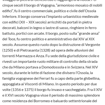
cinque secoli il borgo di Vogogna, “armonioso mosaico di nobili
edifici”, fu il centro commerciale, politico e civile dell’Ossola
Inferiore. Il borgo conserva l’impianto urbanistico medievale
con edifici (XII – XIX secolo) arricchiti da portali in pietra
decorati, balconi in legno o lastre di sasso, ringhiere in ferro
battuto, portici con arcate. Il borgo, posto sulla “grande ansa”
del Toce, fu centro politico e amministrativo dal XIV al XIX
secolo. Assunse questo ruolo dopo la distruzione di Vergonte
(1250) e di Pietrasanta (1328) ad opera delle alluvioni dei
torrenti Marmazza e Anza. Fu sede della giurisdizione civile e
rivestì un importante ruolo militare di controllo della strada
che da Milano portava a Domodossola e in Svizzera. Nel XIV
secolo, durante le lotte di fazione che divisero l’Ossola, la
famiglia vogognese dei Ferrari fu a capo della parte ghibellina,
appoggiata ai Visconti di Milano. In questo periodo per due
volte (1356 e 1375) il borgo fu invaso e saccheggiato. Fra il XIV
e il XVI secolo Vogogna visse il periodo di massimo splendore
come residenza dei Borromeo e baluardo settentrionale del