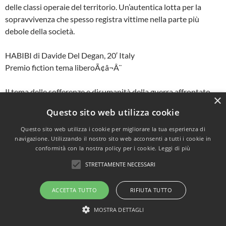
delle classi operaie del territorio. Un’autentica lotta per la
sopravvivenza che spesso registra vittime nella parte più
debole della società.
HABIBI di Davide Del Degan, 20′ Italy
Premio fiction tema liberoÃ¢â¬Â¨
Il tema delle sofferenze e disumanità della guerra affrontato
×
senza retorica e filtrato dai sogni di felicità di due ragazzini.
Questo sito web utilizza cookie
IL SOFFIO DELLA TERRA di Stefano Russo, 15′ Italy
Questo sito web utilizza i cookie per migliorare la tua esperienza di
navigazione. Utilizzando il nostro sito web acconsenti a tutti i cookie in
Premio fiction tema ecologico
conformità con la nostra policy per i cookie.
Leggi di più
Il diritto di decidere sulla propria qualità della vita analizzato
STRETTAMENTE NECESSARI
attraverso una vicenda umana, di fronte alla quale riflettere.
ACCETTA TUTTO
RIFIUTA TUTTO
CAT AND MOUSE di Bijan Zamanpira, 26′ Iran
MOSTRA DETTAGLI
Premio documentario a tema libero