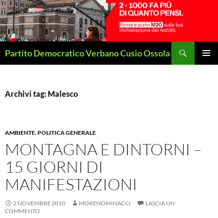
Vai
al
contenuto
Cerca
Partito Democratico Verbano Cusio Ossola
MENU
PRINCI
Archivi tag: Malesco
AMBIENTE
,
POLITICA GENERALE
MONTAGNA E DINTORNI –
15 GIORNI DI
MANIFESTAZIONI
2 NOVEMBRE 2010
MORENOMINACCI
LASCIA UN
COMMENTO