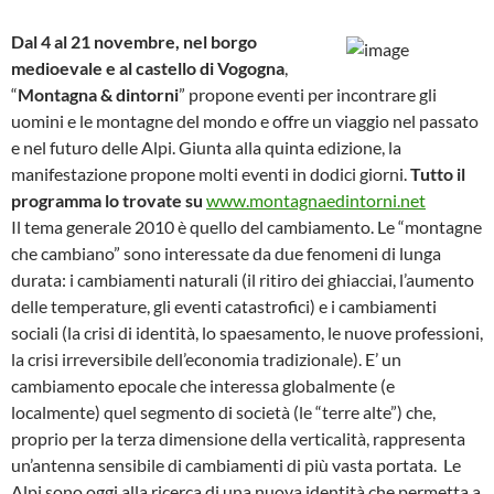
Dal 4 al 21 novembre, nel borgo
medioevale e al castello di Vogogna
,
“
Montagna & dintorni
” propone eventi per incontrare gli
uomini e le montagne del mondo e offre un viaggio nel passato
e nel futuro delle Alpi. Giunta alla quinta edizione, la
manifestazione propone molti eventi in dodici giorni.
Tutto il
programma lo trovate su
www.montagnaedintorni.net
Il tema generale 2010 è quello del cambiamento. Le “montagne
che cambiano” sono interessate da due fenomeni di lunga
durata: i cambiamenti naturali (il ritiro dei ghiacciai, l’aumento
delle temperature, gli eventi catastrofici) e i cambiamenti
sociali (la crisi di identità, lo spaesamento, le nuove professioni,
la crisi irreversibile dell’economia tradizionale). E’ un
cambiamento epocale che interessa globalmente (e
localmente) quel segmento di società (le “terre alte”) che,
proprio per la terza dimensione della verticalità, rappresenta
un’antenna sensibile di cambiamenti di più vasta portata.
Le
Alpi sono oggi alla ricerca di una nuova identità che permetta a