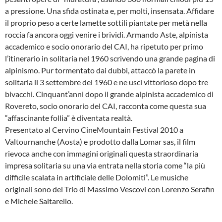
a pressione. Una sfida ostinata e, per molti, insensata. Affidare
il proprio peso a certe lamette sottili piantate per metà nella
roccia fa ancora oggi venire i brividi. Armando Aste, alpinista
accademico e socio onorario del CAI, ha ripetuto per primo
l’itinerario in solitaria nel 1960 scrivendo una grande pagina di
alpinismo. Pur tormentato dai dubbi, attaccò la parete in
solitaria il 3 settembre del 1960 e ne uscì vittorioso dopo tre
bivacchi. Cinquant’anni dopo il grande alpinista accademico di
Rovereto, socio onorario del CAI, racconta come questa sua
“affascinante follia” è diventata realtà.
Presentato al Cervino CineMountain Festival 2010 a
Valtournanche (Aosta) e prodotto dalla Lomar sas, il film
rievoca anche con immagini originali questa straordinaria
impresa solitaria su una via entrata nella storia come “la più
difficile scalata in artificiale delle Dolomiti”. Le musiche
originali sono del Trio di Massimo Vescovi con Lorenzo Serafin
e Michele Saltarello.