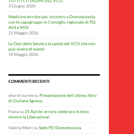
TUTTI I CITTADINI DEL VCO.
3 Giugno 2026
Medicina territoriale: incontro a Domodossola
con le capogruppo in Consiglio regionale di PD,
AVS e M5S
21 Maggio 2026
Le Oasi della Salute e la sanità del VCO che non
può vivere di eventi
19 Maggio 2026
COMMENTI RECENTI
shorsh surme
su
Presentazione dell’ultimo libro
di Giuliana Sgrena:
Paola
su
25 Aprile: errore celebrare in tono
minore la Liberazione!
Valeria Metri
su
Sede PD Domodossola