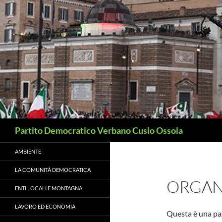
Vai
al
contenuto
Cerca
Partito Democratico Verbano Cusio Ossola
AMBIENTE
LA COMUNITÀ DEMOCRATICA
ORGAN
ENTI LOCALI E MONTAGNA
LAVORO ED ECONOMIA
Questa è una pag