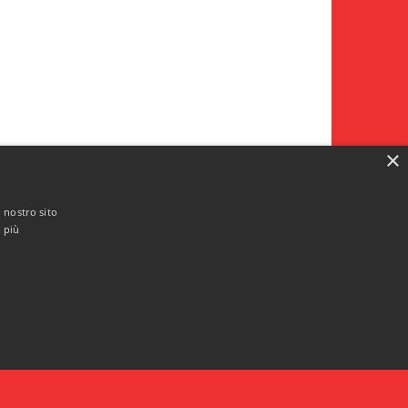
×
l nostro sito
i più