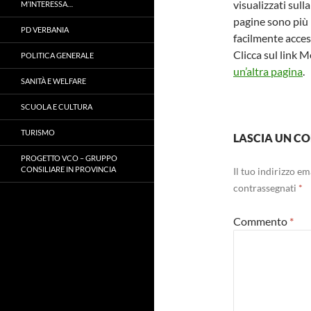
visualizzati sull
M’INTERESSA…
pagine sono più 
PD VERBANIA
facilmente access
Clicca sul link 
POLITICA GENERALE
un’altra pagina
.
SANITÀ E WELFARE
SCUOLA E CULTURA
TURISMO
LASCIA UN 
PROGETTO VCO – GRUPPO
CONSILIARE IN PROVINCIA
Il tuo indirizzo e
contrassegnati
*
Commento
*