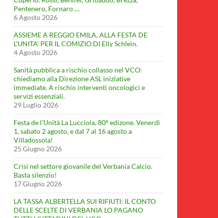
Pentenero, Fornaro …
6 Agosto 2026
ASSIEME A REGGIO EMILA, ALLA FESTA DE
L’UNITA’ PER IL COMIZIO DI Elly Schlein.
4 Agosto 2026
Sanità pubblica a rischio collasso nel VCO:
chiediamo alla Direzione ASL iniziative
immediate. A rischio interventi oncologici e
servizi essenziali.
29 Luglio 2026
Festa de l’Unità La Lucciola, 80° edizone. Venerdì
1, sabato 2 agosto, e dal 7 al 16 agosto a
Villadossola!
25 Giugno 2026
Crisi nel settore giovanile del Verbania Calcio.
Basta silenzio!
17 Giugno 2026
LA TASSA ALBERTELLA SUI RIFIUTI: IL CONTO
DELLE SCELTE DI VERBANIA LO PAGANO