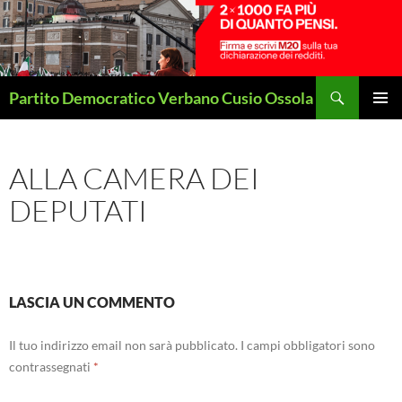
Vai
al
contenuto
Cerca
Partito Democratico Verbano Cusio Ossola
MENU
PRINCI
ALLA CAMERA DEI
DEPUTATI
LASCIA UN COMMENTO
Il tuo indirizzo email non sarà pubblicato.
I campi obbligatori sono
contrassegnati
*