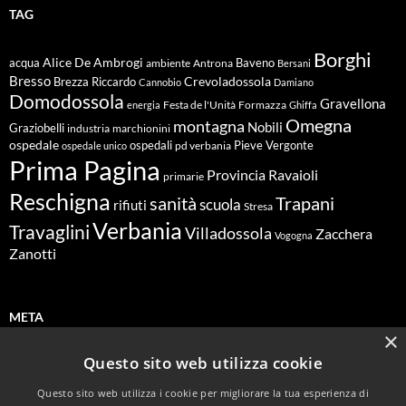
TAG
Borghi
Alice De Ambrogi
Baveno
acqua
ambiente
Antrona
Bersani
Bresso
Crevoladossola
Brezza Riccardo
Cannobio
Damiano
Domodossola
Gravellona
energia
Festa de l'Unità
Formazza
Ghiffa
Omegna
montagna
Nobili
Graziobelli
industria
marchionini
ospedale
ospedali
Pieve Vergonte
pd verbania
ospedale unico
Prima Pagina
Ravaioli
Provincia
primarie
Reschigna
sanità
Trapani
scuola
rifiuti
Stresa
Verbania
Travaglini
Villadossola
Zacchera
Vogogna
Zanotti
META
×
Questo sito web utilizza cookie
Accedi
Questo sito web utilizza i cookie per migliorare la tua esperienza di
Feed dei contenuti