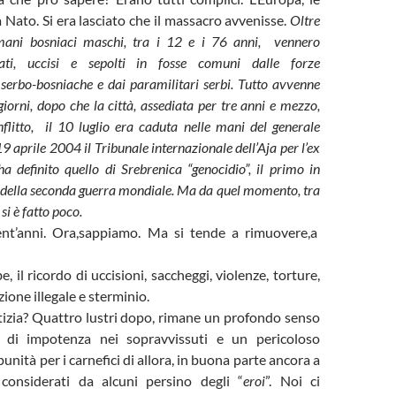
a Nato. Si era lasciato che il massacro avvenisse.
Oltre
mani bosniaci maschi, tra i 12 e i 76 anni, vennero
urati, uccisi e sepolti in fosse comuni dalle forze
 serbo-bosniache e dai paramilitari serbi. Tutto avvenne
giorni, dopo che la città, assediata per tre anni e mezzo,
onflitto, il 10 luglio era caduta nelle mani del generale
19 aprile 2004 il Tribunale internazionale dell’Aja per l’ex
ha definito quello di Srebrenica “genocidio
”, il primo in
 della seconda guerra mondiale. Ma da quel momento, tra
 si è fatto
poco.
ent’anni. Ora,sappiamo. Ma si tende a rimuovere,a
 il ricordo di uccisioni, saccheggi, violenze, torture,
ione illegale e sterminio.
tizia? Quattro lustri dopo, rimane un profondo senso
 e di impotenza nei sopravvissuti e un pericoloso
nità per i carnefici di allora, in buona parte ancora a
considerati da alcuni persino degli “
eroi
”. Noi ci