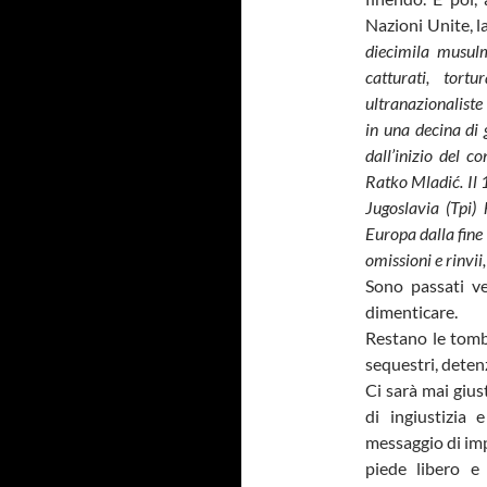
Nazioni Unite, l
diecimila musul
catturati, tort
ultranazionaliste
in una decina di 
dall’inizio del c
Ratko Mladić.
I
l 
Jugoslavia (Tpi) 
Europa dalla fine
omissioni e rinvii,
Sono passati v
dimenticare.
Restano le tombe,
sequestri, detenz
Ci sarà mai gius
di ingiustizia
messaggio di impu
piede libero e 