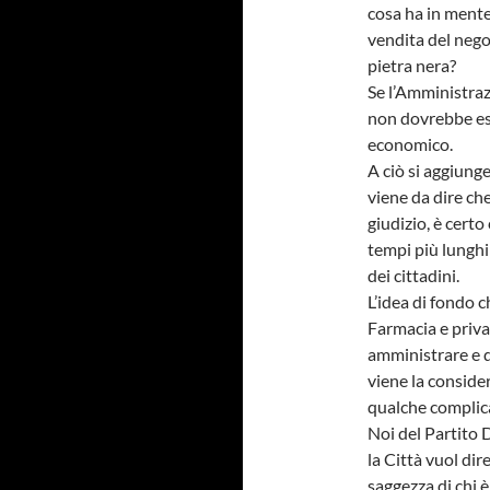
cosa ha in mente 
vendita del negoz
pietra nera?
Se l’Amministrazi
non dovrebbe ess
economico.
A ciò si aggiunge
viene da dire che
giudizio, è cert
tempi più lunghi 
dei cittadini.
L’idea di fondo c
Farmacia e privat
amministrare e q
viene la conside
qualche complica
Noi del Partito
la Città vuol dir
saggezza di chi 