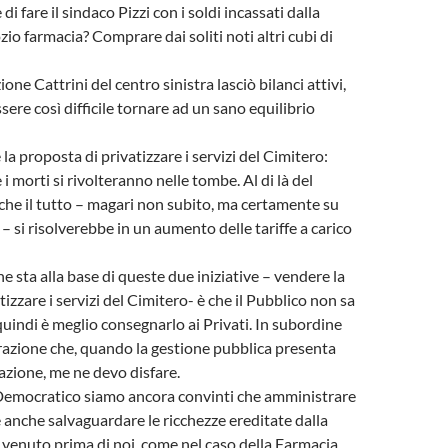
di fare il sindaco Pizzi con i soldi incassati dalla
io farmacia? Comprare dai soliti noti altri cubi di
one Cattrini del centro sinistra lasciò bilanci attivi,
ere così difficile tornare ad un sano equilibrio
 la proposta di privatizzare i servizi del Cimitero:
 i morti si rivolteranno nelle tombe. Al di là del
o che il tutto – magari non subito, ma certamente su
– si risolverebbe in un aumento delle tariffe a carico
he sta alla base di queste due iniziative – vendere la
izzare i servizi del Cimitero- è che il Pubblico non sa
uindi è meglio consegnarlo ai Privati. In subordine
razione che, quando la gestione pubblica presenta
zione, me ne devo disfare.
 Democratico siamo ancora convinti che amministrare
e anche salvaguardare le ricchezze ereditate dalla
è venuto prima di noi, come nel caso della Farmacia