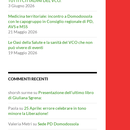
TUTTI I CITTADINI DEL VCO.
3 Giugno 2026
Medicina territoriale: incontro a Domodossola
con le capogruppo in Consiglio regionale di PD,
AVS e M5S
21 Maggio 2026
Le Oasi della Salute e la sanità del VCO che non
può vivere di eventi
19 Maggio 2026
COMMENTI RECENTI
shorsh surme
su
Presentazione dell’ultimo libro
di Giuliana Sgrena:
Paola
su
25 Aprile: errore celebrare in tono
minore la Liberazione!
Valeria Metri
su
Sede PD Domodossola