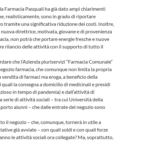
lla Farmacia Pasquali ha già dato ampi chiarimenti
che, realisticamente, sono in grado di riportare
vo tramite una significativa riduzione dei costi. Inoltre,
 nuova direttrice, motivata, giovane e di provenienza
macia, non potrà che portare energie fresche e nuove
re rilancio delle attività con il supporto di tutto il
ordare che l’Azienda pluriservizi “Farmacia Comunale”
 negozio farmacia, che comunque non limita la propria
a vendita di farmaci ma eroga, a beneficio della
 quali la consegna a domicilio di medicinali e presidi
ezioso in tempo di pandemia) e dall’attività di
serie di attività sociali – tra cui Università della
asporto alunni – che dalle entrate del negozio sono
o il negozio – che, comunque, tornerà in utile a
ziative già avviate – con quali soldi e con quali forze
anno le attività sociali ora collegate? Ma, soprattutto,