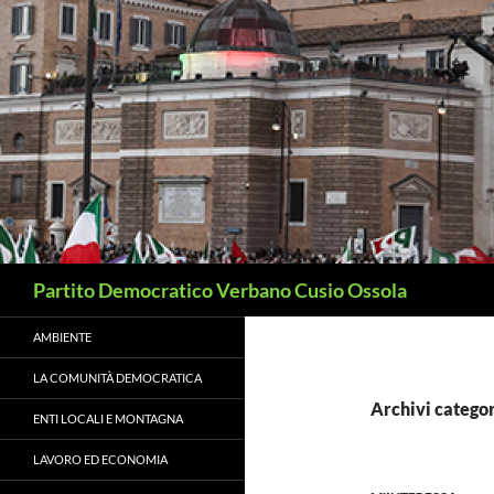
Vai
al
contenuto
Cerca
Partito Democratico Verbano Cusio Ossola
AMBIENTE
LA COMUNITÀ DEMOCRATICA
Archivi catego
ENTI LOCALI E MONTAGNA
LAVORO ED ECONOMIA