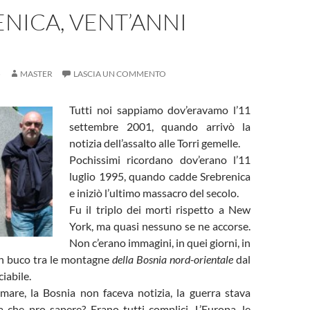
NICA, VENT’ANNI
5
MASTER
LASCIA UN COMMENTO
Tutti noi sappiamo dov’eravamo l’11
settembre 2001, quando arrivò la
notizia dell’assalto alle Torri gemelle.
Pochissimi ricordano dov’erano l’11
luglio 1995, quando cadde Srebrenica
e iniziò l’ultimo massacro del secolo.
Fu il triplo dei morti rispetto a New
York, ma quasi nessuno se ne accorse.
Non c’erano immagini, in quei giorni, in
 un buco tra le montagne
della Bosnia nord-orientale
dal
iabile.
 mare, la Bosnia non faceva notizia, la guerra stava
a che pro sapere? Erano tutti complici. L’Europa, le