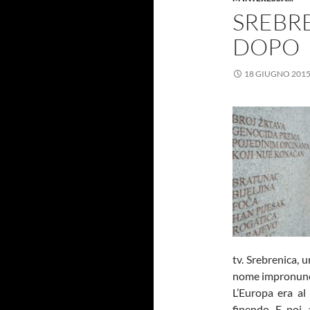
SREBRE
DOPO
18 GIUGNO 201
tv. Srebrenica,
nome impronunc
L’Europa era al
finendo. E poi, 