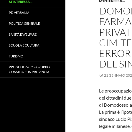
M'INTERESSA...
M’INTERESSA…
DOMOD
PD VERBANIA
FARMA
POLITICA GENERALE
PRIVAT
SANITÀ E WELFARE
CIMIT
SCUOLA E CULTURA
ERRORI
TURISMO
DEL SI
PROGETTO VCO – GRUPPO
CONSILIARE IN PROVINCIA
21 GENNAIO 20
Le preoccupazion
dei cittadini du
di Domodossola s
La prima è l’ipot
sindaco Lucio Piz
legale milanese, 