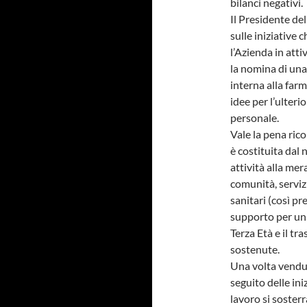
bilanci negativi.
Il Presidente de
sulle iniziative 
l’Azienda in atti
la nomina di una
interna alla far
idee per l’ulterio
personale.
Vale la pena ric
è costituita dal
attività alla mer
comunità, servizi
sanitari (così pr
supporto per una 
Terza Età e il tr
sostenute.
Una volta vendut
seguito delle ini
lavoro si sosterr