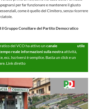
egnarsi per far funzionare e mantenere il giusto
 essenziali, come è quello del Cimitero, senza ricorrere
ciatoie.
d il Gruppo Consiliare del Partito Democratico
cratico del VCO ha attivo un
canale
#Telegram
utile
 tempo reale informazioni sulla nostra
attività,
e, ecc. Iscriversi è semplice. Basta un click e un
re. Link diretto
artitodemocraticoVCO