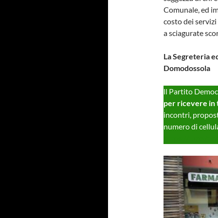
Comunale, ed imp
costo dei servizi
a sciagurate scor
La Segreteria e
Domodossola
ll Partito Demo
per ricevere in
incontri, propost
numero di cellula
https://t.me/p