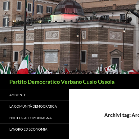
Vai
al
contenuto
Cerca
Partito Democratico Verbano Cusio Ossola
AMBIENTE
LA COMUNITÀ DEMOCRATICA
Archivi tag: Ar
ENTI LOCALI E MONTAGNA
LAVORO ED ECONOMIA