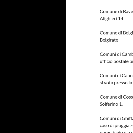
Comune di Baven
Alighieri 14
Comune di Belgira
Belgirate
Comuni di Cambia
ufficio postale 
Comuni di Canno
si vota presso l
Comune di Cossog
Solferino 1.
Comuni di Ghiffa
caso di pioggia 
pomeriggio piazz