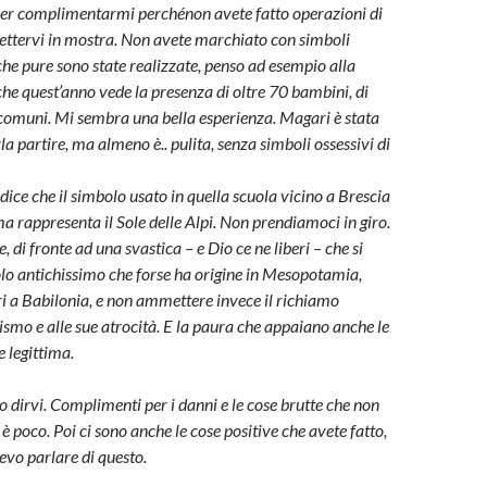
per complimentarmi perchénon avete fatto operazioni di
mettervi in mostra. Non avete marchiato con simboli
 che pure sono state realizzate, penso ad esempio alla
che quest’anno vede la presenza di oltre 70 bambini, di
ri comuni. Mi sembra una bella esperienza. Magari è stata
rla partire, ma almeno è.. pulita, senza simboli ossessivi di
dice che il simbolo usato in quella scuola vicino a Brescia
a rappresenta il Sole delle Alpi. Non prendiamoci in giro.
 di fronte ad una svastica – e Dio ce ne liberi – che si
olo antichissimo che forse ha origine in Mesopotamia,
gri a Babilonia, e non ammettere invece il richiamo
smo e alle sue atrocità. E la paura che appaiano anche le
e legittima.
o dirvi. Complimenti per i danni e le cose brutte che non
 è poco. Poi ci sono anche le cose positive che avete fatto,
evo parlare di questo.