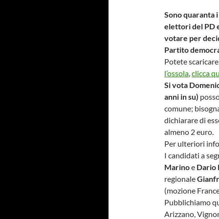
Sono quaranta i 
elettori del PD e
votare per decid
Partito democra
Potete scaricare 
l’ossola
,
clicca q
Si vota Domenica
anni in su)
posso
comune; bisogna p
dichiarare di es
almeno 2 euro.
Per ulteriori in
I candidati a se
Marino
e
Dario 
regionale
Gianf
(mozione France
Pubblichiamo qui
Arizzano, Vignon