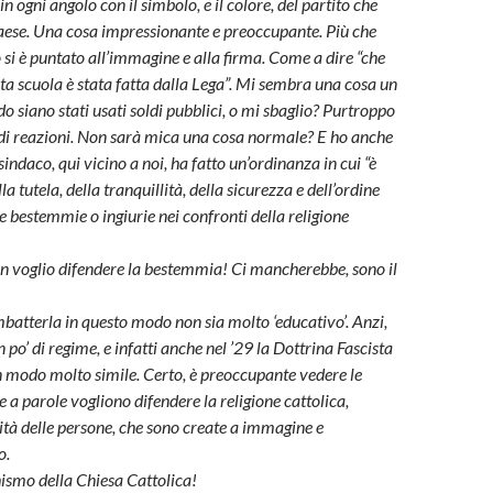
n ogni angolo con il simbolo, e il colore, del partito che
aese. Una cosa impressionante e preoccupante. Più che
o si è puntato all’immagine e alla firma. Come a dire “che
sta scuola è stata fatta dalla Lega”. Mi sembra una cosa un
do siano stati usati soldi pubblici, o mi sbaglio? Purtroppo
di reazioni. Non sarà mica una cosa normale?
E ho anche
 sindaco, qui vicino a noi, ha fatto un’ordinanza in cui “è
ella tutela, della tranquillità, della sicurezza e dell’ordine
e bestemmie o ingiurie nei confronti della religione
on voglio difendere la bestemmia! Ci mancherebbe, sono il
atterla in questo modo non sia molto ‘educativo’. Anzi,
 po’ di regime, e infatti anche nel ’29 la Dottrina Fascista
n modo molto simile. Certo, è preoccupante vedere le
e a parole vogliono difendere la religione cattolica,
nità delle persone, che sono create a immagine e
o.
hismo della Chiesa Cattolica!