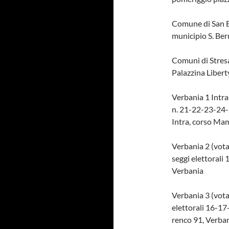
Comune di San Be
municipio S. Ber
Comuni di Stresa
Palazzina Liberty
Verbania 1 Intra,
n. 21-22-23-24-
Intra, corso Mam
Verbania 2 (votan
seggi elettorali
Verbania
Verbania 3 (votan
elettorali 16-17
renco 91, Verba