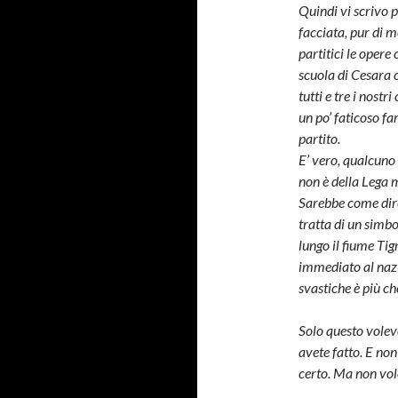
Quindi vi scrivo 
facciata, pur di 
partitici le opere
scuola di Cesara 
tutti e tre i nost
un po’ faticoso fa
partito.
E’ vero, qualcuno 
non è della Lega m
Sarebbe come dire,
tratta di un simb
lungo il fiume Ti
immediato al nazi
svastiche è più ch
Solo questo volev
avete fatto. E non
certo. Ma non vol