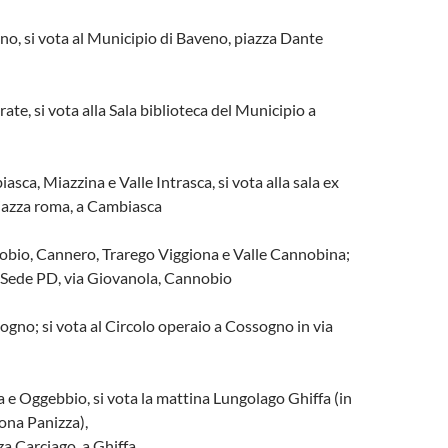
o, si vota al Municipio di Baveno, piazza Dante
te, si vota alla Sala biblioteca del Municipio a
sca, Miazzina e Valle Intrasca, si vota alla sala ex
piazza roma, a Cambiasca
bio, Cannero, Trarego Viggiona e Valle Cannobina;
a Sede PD, via Giovanola, Cannobio
no; si vota al Circolo operaio a Cossogno in via
 e Oggebbio, si vota la mattina Lungolago Ghiffa (in
zona Panizza),
a Carciago, a Ghiffa