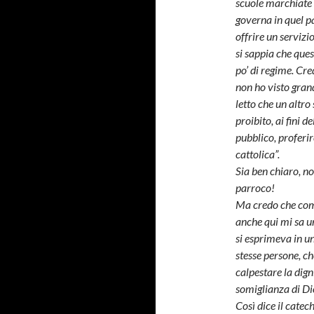
scuole marchiate i
governa in quel p
offrire un servizi
si sappia che que
po’ di regime. Cre
non ho visto gran
letto che un altro
proibito, ai fini d
pubblico, proferir
cattolica”.
Sia ben chiaro, n
parroco!
Ma credo che comb
anche qui mi sa un
si esprimeva in u
stesse persone, ch
calpestare la dig
somiglianza di Di
Così dice il catec