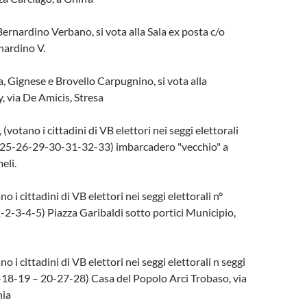
rnardino Verbano, si vota alla Sala ex posta c/o
nardino V.
, Gignese e Brovello Carpugnino, si vota alla
, via De Amicis, Stresa
 (votano i cittadini di VB elettori nei seggi elettorali
25-26-29-30-31-32-33) imbarcadero "vecchio" a
eli.
o i cittadini di VB elettori nei seggi elettorali n°
 1-2-3-4-5) Piazza Garibaldi sotto portici Municipio,
o i cittadini di VB elettori nei seggi elettorali n seggi
-18-19 – 20-27-28) Casa del Popolo Arci Trobaso, via
nia