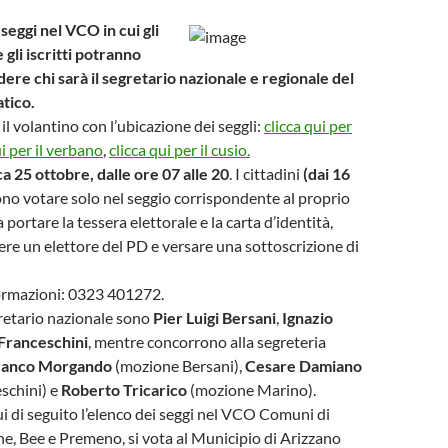
seggi nel VCO in cui gli
 gli iscritti potranno
ere chi sarà il segretario nazionale e regionale del
tico.
il volantino con l’ubicazione dei seggli:
clicca qui per
ui per il verbano
,
clicca qui per il cusio.
 25 ottobre, dalle ore 07 alle 20
.
I cittadini
(dai 16
no votare solo nel seggio corrispondente al proprio
ortare la tessera elettorale e la carta d’identità,
sere un elettore del PD e versare una sottoscrizione di
formazioni: 0323 401272.
gretario nazionale sono
Pier Luigi Bersani
,
Ignazio
Franceschini
, mentre concorrono alla segreteria
ranco Morgando
(mozione Bersani),
Cesare Damiano
schini) e
Roberto Tricarico
(mozione Marino).
 di seguito l’elenco dei seggi nel VCO
Comuni di
e, Bee e Premeno, si vota al Municipio di Arizzano