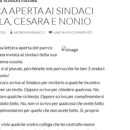
LE
,
SCUOLA E CULTURA
A APERTA AI SINDACI
LA, CESARA E NONIO
010
MORENOMINACCI
LASCIA UN COMMENTO
 lettera aperta del parrco
cco
inviata ai sindaci della sua
tema scuola.
 si al plurale, perchénelle mie parrocchie ho ben 3 sindaci:
onio!
roco scriva al Sindaco per invitarlo a qualche incontro.
 per un invito. Oppure scriva per chiedere qualcosa. No,
 fare qualche richiesta. Oppure scriva per complimentarsi
stato fatto. No, non vi scrivo per qualcosa che avete fatto.
plimentarmi per quello che non avete fatto. Sì, proprio
o visto qualche vostro collega che ha costruito nuove