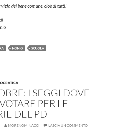
vizio del bene comune, cioè di tutti!
di
onio
RA
NONIO
SCUOLA
MOCRATICA
OBRE: I SEGGI DOVE
VOTARE PER LE
IE DEL PD
MORENOMINACCI
LASCIA UN COMMENTO