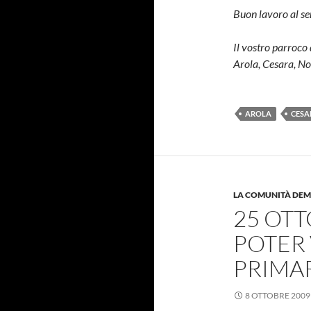
Buon lavoro al ser
Il vostro parroco 
Arola, Cesara, N
AROLA
CESA
LA COMUNITÀ DE
25 OTT
POTER 
PRIMAR
8 OTTOBRE 2009