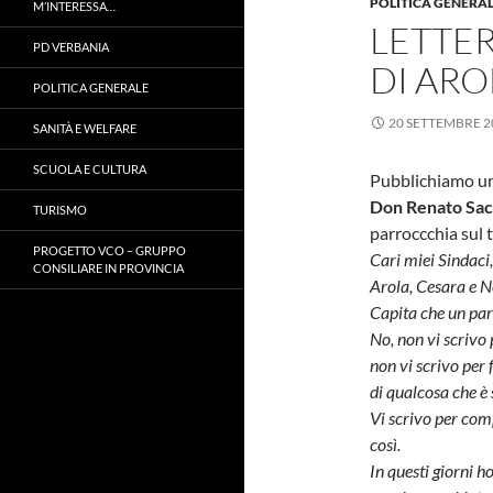
POLITICA GENERA
M’INTERESSA…
LETTER
PD VERBANIA
DI ARO
POLITICA GENERALE
20 SETTEMBRE 2
SANITÀ E WELFARE
SCUOLA E CULTURA
Pubblichiamo una
Don Renato Sa
TURISMO
parroccchia sul 
PROGETTO VCO – GRUPPO
Cari miei Sindaci,
CONSILIARE IN PROVINCIA
Arola, Cesara e N
Capita che un par
No, non vi scrivo
non vi scrivo per
di qualcosa che è 
Vi scrivo per com
così.
In questi giorni h