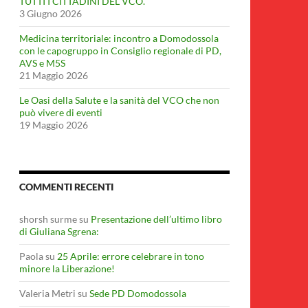
TUTTI I CITTADINI DEL VCO.
3 Giugno 2026
Medicina territoriale: incontro a Domodossola
con le capogruppo in Consiglio regionale di PD,
AVS e M5S
21 Maggio 2026
Le Oasi della Salute e la sanità del VCO che non
può vivere di eventi
19 Maggio 2026
COMMENTI RECENTI
shorsh surme
su
Presentazione dell’ultimo libro
di Giuliana Sgrena:
Paola
su
25 Aprile: errore celebrare in tono
minore la Liberazione!
Valeria Metri
su
Sede PD Domodossola