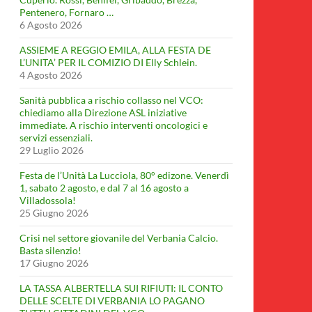
Pentenero, Fornaro …
6 Agosto 2026
ASSIEME A REGGIO EMILA, ALLA FESTA DE
L’UNITA’ PER IL COMIZIO DI Elly Schlein.
4 Agosto 2026
Sanità pubblica a rischio collasso nel VCO:
chiediamo alla Direzione ASL iniziative
immediate. A rischio interventi oncologici e
servizi essenziali.
29 Luglio 2026
Festa de l’Unità La Lucciola, 80° edizone. Venerdì
1, sabato 2 agosto, e dal 7 al 16 agosto a
Villadossola!
25 Giugno 2026
Crisi nel settore giovanile del Verbania Calcio.
Basta silenzio!
17 Giugno 2026
LA TASSA ALBERTELLA SUI RIFIUTI: IL CONTO
DELLE SCELTE DI VERBANIA LO PAGANO