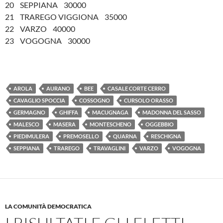
20 SEPPIANA 30000
21 TRAREGO VIGGIONA 35000
22 VARZO 40000
23 VOGOGNA 30000
AROLA
AURANO
BEE
CASALE CORTE CERRO
CAVAGLIO SPOCCIA
COSSOGNO
CURSOLO ORASSO
GERMAGNO
GHIFFA
MACUGNAGA
MADONNA DEL SASSO
MALESCO
MASERA
MONTESCHENO
OGGEBBIO
PIEDIMULERA
PREMOSELLO
QUARNA
RESCHIGNA
SEPPIANA
TRAREGO
TRAVAGLINI
VARZO
VOGOGNA
LA COMUNITÀ DEMOCRATICA