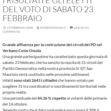
I RISULTATI E GLI ELETTI
DEL VOTO DI SABATO 23
FEBBRAIO
23 FEBBRAIO 2008
MORENOMINACCI
LASCIA UN
COMMENTO
Grande affluenza per la costruzione dei circoli del PD nel
Verbano Cusio Ossola
Una grande partecipazione ha caratterizato questa giornata di
sabato 23 febbraio, che ha sancito la nascita di 31 circoli del
Partito Democratico nella nostra provincia (il 32°, San
Maurizio verrà costituito nelle prossime settimane).
Infatti
sono stati 2643 i cittadini
che hanno votato per
scegliere 31 tra coordinatori e coordinamenti territoriali nelle
proprie realtà.
Una percentuale del
44,36 % rispetto
ai votanti delle primarie
del 14 ottobre.
Tenendo conto che il dato nazionale è poco sopra il 30% il