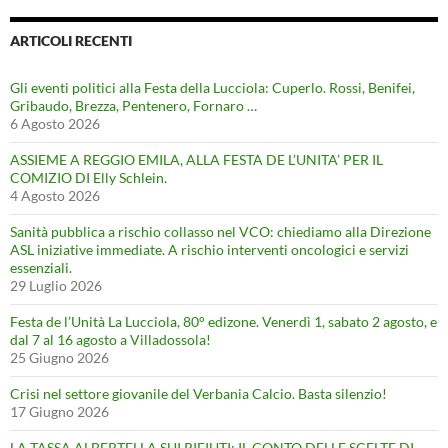
ARTICOLI RECENTI
Gli eventi politici alla Festa della Lucciola: Cuperlo. Rossi, Benifei,
Gribaudo, Brezza, Pentenero, Fornaro …
6 Agosto 2026
ASSIEME A REGGIO EMILA, ALLA FESTA DE L’UNITA’ PER IL
COMIZIO DI Elly Schlein.
4 Agosto 2026
Sanità pubblica a rischio collasso nel VCO: chiediamo alla Direzione
ASL iniziative immediate. A rischio interventi oncologici e servizi
essenziali.
29 Luglio 2026
Festa de l’Unità La Lucciola, 80° edizone. Venerdì 1, sabato 2 agosto, e
dal 7 al 16 agosto a Villadossola!
25 Giugno 2026
Crisi nel settore giovanile del Verbania Calcio. Basta silenzio!
17 Giugno 2026
LA TASSA ALBERTELLA SUI RIFIUTI: IL CONTO DELLE SCELTE DI