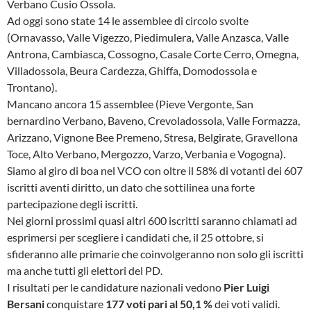
Verbano Cusio Ossola.
Ad oggi sono state 14 le assemblee di circolo svolte
(Ornavasso, Valle Vigezzo, Piedimulera, Valle Anzasca, Valle
Antrona, Cambiasca, Cossogno, Casale Corte Cerro, Omegna,
Villadossola, Beura Cardezza, Ghiffa, Domodossola e
Trontano).
Mancano ancora 15 assemblee (Pieve Vergonte, San
bernardino Verbano, Baveno, Crevoladossola, Valle Formazza,
Arizzano, Vignone Bee Premeno, Stresa, Belgirate, Gravellona
Toce, Alto Verbano, Mergozzo, Varzo, Verbania e Vogogna).
Siamo al giro di boa nel VCO con oltre il 58% di votanti dei 607
iscritti aventi diritto, un dato che sottilinea una forte
partecipazione degli iscritti.
Nei giorni prossimi quasi altri 600 iscritti saranno chiamati ad
esprimersi per scegliere i candidati che, il 25 ottobre, si
sfideranno alle primarie che coinvolgeranno non solo gli iscritti
ma anche tutti gli elettori del PD.
I risultati per le candidature nazionali vedono
Pier Luigi
Bersani
conquistare
177 voti pari al 50,1 %
dei voti validi.