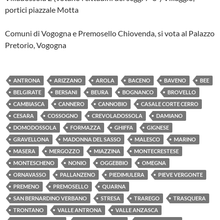
portici piazzale Motta
Comuni di Vogogna e Premosello Chiovenda, si vota al Palazzo
Pretorio, Vogogna
ANTRONA
ARIZZANO
AROLA
BACENO
BAVENO
BEE
BELGIRATE
BERSANI
BEURA
BOGNANCO
BROVELLO
CAMBIASCA
CANNERO
CANNOBIO
CASALE CORTE CERRO
CESARA
COSSOGNO
CREVOLADOSSOLA
DAMIANO
DOMODOSSOLA
FORMAZZA
GHIFFA
GIGNESE
GRAVELLONA
MADONNA DEL SASSO
MALESCO
MARINO
MASERA
MERGOZZO
MIAZZINA
MONTECRESTESE
MONTESCHENO
NONIO
OGGEBBIO
OMEGNA
ORNAVASSO
PALLANZENO
PIEDIMULERA
PIEVE VERGONTE
PREMENO
PREMOSELLO
QUARNA
SAN BERNARDINO VERBANO
STRESA
TRAREGO
TRASQUERA
TRONTANO
VALLE ANTRONA
VALLE ANZASCA