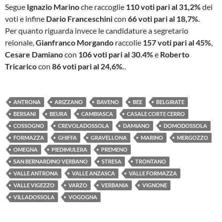
Segue
Ignazio Marino
che raccoglie
110 voti pari al 31,2%
dei
voti e infine
Dario Franceschini
con
66 voti pari al 18,7%
.
Per quanto riguarda invece le candidature a segretario
reionale,
Gianfranco Morgando
raccolie
157 voti pari al 45%
,
Cesare Damiano
con
106 voti pari al 30.4%
e
Roberto
Tricarico
con
86 voti pari al 24,6%.
.
ANTRONA
ARIZZANO
BAVENO
BEE
BELGIRATE
BERSANI
BEURA
CAMBIASCA
CASALE CORTE CERRO
COSSOGNO
CREVOLADOSSOLA
DAMIANO
DOMODOSSOLA
FORMAZZA
GHIFFA
GRAVELLONA
MARINO
MERGOZZO
OMEGNA
PIEDIMULERA
PREMENO
SAN BERNARDINO VERBANO
STRESA
TRONTANO
VALLE ANTRONA
VALLE ANZASCA
VALLE FORMAZZA
VALLE VIGEZZO
VARZO
VERBANIA
VIGNONE
VILLADOSSOLA
VOGOGNA