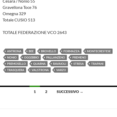
Cesara / Nonio 55
Gravellona Toce 76
Omegna 329
Totale CUSIO 513
TOTALE FEDERAZIONE VCO 2643
ANTRONA
BEE
BROVELLO
FORMAZZA
MONTECRESTESE
NONIO
OGGEBBIO
PALLANZENO
PREMENO
PREMOSELLO
QUARNA
RAVAIOLI
STRESA
TRAPANI
TRASQUERA
VALSTRONA
VARZO
Navigazione
1
2
SUCCESSIVO →
articoli