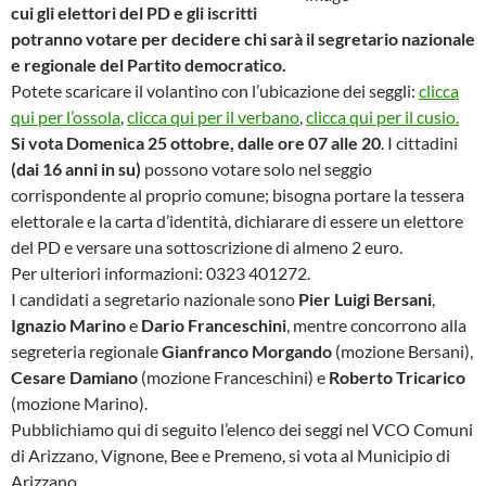
cui gli elettori del PD e gli iscritti
potranno votare per decidere chi sarà il segretario nazionale
e regionale del Partito democratico.
Potete scaricare il volantino con l’ubicazione dei seggli:
clicca
qui per l’ossola
,
clicca qui per il verbano
,
clicca qui per il cusio.
Si vota Domenica 25 ottobre, dalle ore 07 alle 20
.
I cittadini
(dai 16 anni in su)
possono votare solo nel seggio
corrispondente al proprio comune; bisogna portare la tessera
elettorale e la carta d’identità, dichiarare di essere un elettore
del PD e versare una sottoscrizione di almeno 2 euro.
Per ulteriori informazioni: 0323 401272.
I candidati a segretario nazionale sono
Pier Luigi Bersani
,
Ignazio Marino
e
Dario Franceschini
, mentre concorrono alla
segreteria regionale
Gianfranco Morgando
(mozione Bersani),
Cesare Damiano
(mozione Franceschini) e
Roberto Tricarico
(mozione Marino).
Pubblichiamo qui di seguito l’elenco dei seggi nel VCO
Comuni
di Arizzano, Vignone, Bee e Premeno, si vota al Municipio di
Arizzano