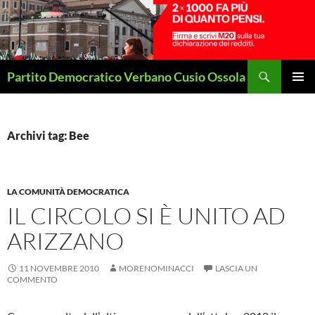
Vai
al
contenuto
Cerca
Partito Democratico Verbano Cusio Ossola
MENU
PRINCI
Archivi tag: Bee
LA COMUNITÀ DEMOCRATICA
IL CIRCOLO SI È UNITO AD
ARIZZANO
11 NOVEMBRE 2010
MORENOMINACCI
LASCIA UN
COMMENTO