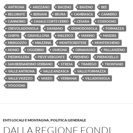
ANTRONA
ARIZZANO
BACENO
BAVENO
BEE
BELGIRATE
BERSANI
BEURA
CAMBIASCA
CANNERO
CANNOBIO
CASALE CORTE CERRO
CESARA
COSSOGNO
CREVOLADOSSOLA
DAMIANO
DOMODOSSOLA
FORMAZZA
GHIFFA
GRAVELLONA
MALESCO
MARINO
MASERA
MERGOZZO
MIAZZINA
MONTECRESTESE
MONTESCHENO
NONIO
OGGEBBIO
OMEGNA
ORNAVASSO
PALLANZENO
PIEDIMULERA
PIEVE VERGONTE
PREMENO
PREMOSELLO
SAN BERNARDINO VERBANO
STRESA
TRAREGO
TRONTANO
VALLE ANTRONA
VALLE ANZASCA
VALLE FORMAZZA
VALLE VIGEZZO
VARZO
VERBANIA
VILLADOSSOLA
VOGOGNA
ENTI LOCALI E MONTAGNA
,
POLITICA GENERALE
DALLA REGIONE FONDI