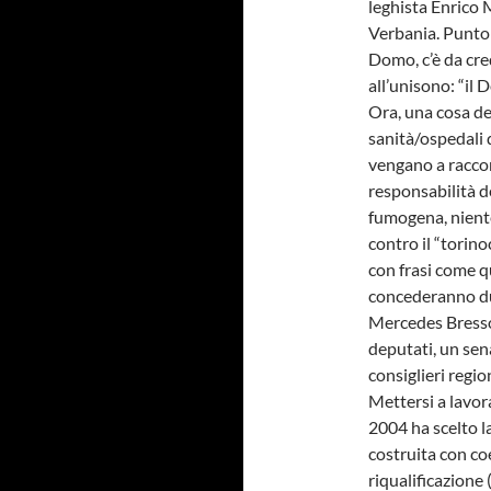
leghista Enrico 
Verbania. Punto 
Domo, c’è da cr
all’unisono: “il
Ora, una cosa de
sanità/ospedali 
vengano a raccon
responsabilità de
fumogena, niente
contro il “torin
con frasi come q
concederanno due
Mercedes Bresso 
deputati, un sen
consiglieri regi
Mettersi a lavor
2004 ha scelto la
costruita con coe
riqualificazione 