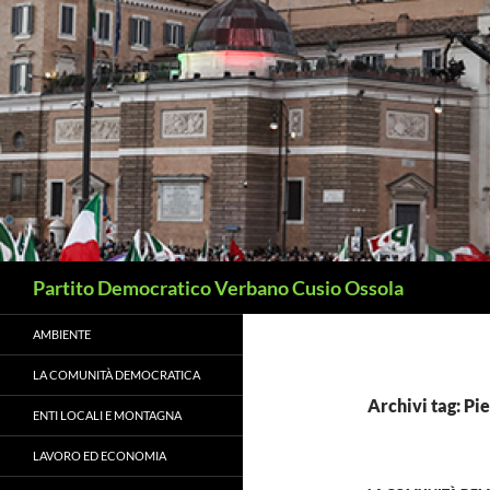
Vai
al
contenuto
Cerca
Partito Democratico Verbano Cusio Ossola
AMBIENTE
LA COMUNITÀ DEMOCRATICA
Archivi tag: Pi
ENTI LOCALI E MONTAGNA
LAVORO ED ECONOMIA