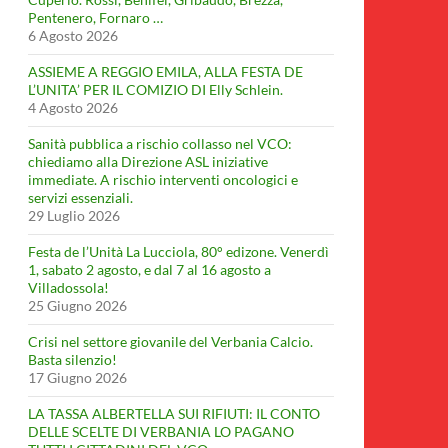
Pentenero, Fornaro …
6 Agosto 2026
ASSIEME A REGGIO EMILA, ALLA FESTA DE
L’UNITA’ PER IL COMIZIO DI Elly Schlein.
4 Agosto 2026
Sanità pubblica a rischio collasso nel VCO:
chiediamo alla Direzione ASL iniziative
immediate. A rischio interventi oncologici e
servizi essenziali.
29 Luglio 2026
Festa de l’Unità La Lucciola, 80° edizone. Venerdì
1, sabato 2 agosto, e dal 7 al 16 agosto a
Villadossola!
25 Giugno 2026
Crisi nel settore giovanile del Verbania Calcio.
Basta silenzio!
17 Giugno 2026
LA TASSA ALBERTELLA SUI RIFIUTI: IL CONTO
DELLE SCELTE DI VERBANIA LO PAGANO