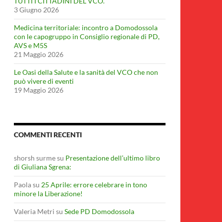
TUTTI I CITTADINI DEL VCO.
3 Giugno 2026
Medicina territoriale: incontro a Domodossola
con le capogruppo in Consiglio regionale di PD,
AVS e M5S
21 Maggio 2026
Le Oasi della Salute e la sanità del VCO che non
può vivere di eventi
19 Maggio 2026
COMMENTI RECENTI
shorsh surme
su
Presentazione dell’ultimo libro
di Giuliana Sgrena:
Paola
su
25 Aprile: errore celebrare in tono
minore la Liberazione!
Valeria Metri
su
Sede PD Domodossola