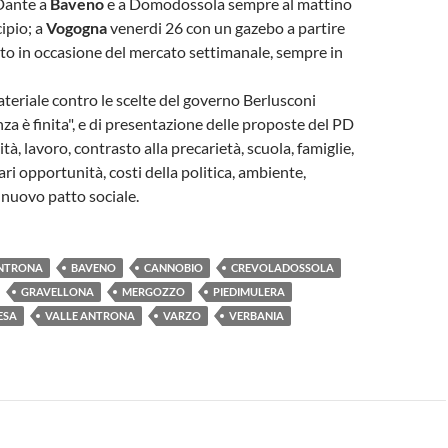
 Dante a
Baveno
e a Domodossola sempre al mattino
ipio; a
Vogogna
venerdi 26 con un gazebo a partire
to in occasione del mercato settimanale, sempre in
teriale contro le scelte del governo Berlusconi
za è finita", e di presentazione delle proposte del PD
ità, lavoro, contrasto alla precarietà, scuola, famiglie,
ari opportunità, costi della politica, ambiente,
, nuovo patto sociale.
NTRONA
BAVENO
CANNOBIO
CREVOLADOSSOLA
GRAVELLONA
MERGOZZO
PIEDIMULERA
ESA
VALLE ANTRONA
VARZO
VERBANIA