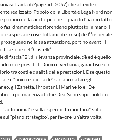
aniasettanta.it/?page_id=2057) che attende di
nte realizzato. Popolo della Libertà e Lega Nord non
 proprio nulla, anche perché – quando l’hanno fatto
uto fasi drammatiche; riprendano piuttosto in mano il
 cosi spesso e così stoltamente irriso) dell’ ”ospedale
, proseguano nella sua attuazione, portino avanti il
lificazione del “Castelli”.
e di fascia “B”, di rilevanza provinciale, c’è ed è quello
ndo i due presìdi di Domo e Verbania, garantisce un
ibrio tra costi e qualità delle prestazioni. E se questo
ale è “unico e plurisede”, si diano da fare gli
neo, gli Zanetta, i Montani, i Marinello e i De
ntire la permanenza di due Dea. Sono superpolitici e
i.
l’“autonomia” e sulla “specificità montana”, sulle
e sul “piano strategico”, per favore, un’altra volta.
TANEO
DOMODOSSOLA
MARINELLO
OSPEDALI