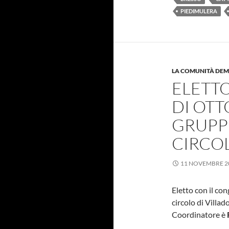
PIEDIMULERA
LA COMUNITÀ DE
ELETT
DI OTT
GRUPP
CIRCO
11 NOVEMBRE 2
Eletto con il co
circolo di Villa
Coordinatore è