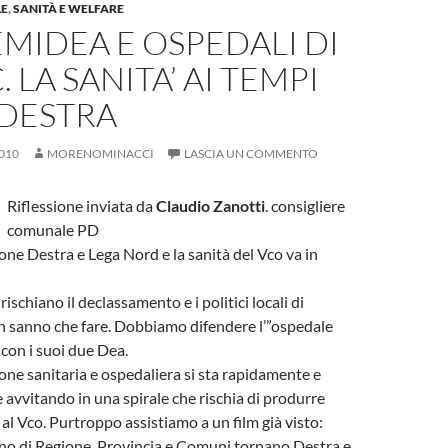
LE
,
SANITÀ E WELFARE
EMIDEA E OSPEDALI DI
. LA SANITA’ AI TEMPI
 DESTRA
010
MORENOMINACCI
LASCIA UN COMMENTO
Riflessione inviata da
Claudio Zanotti
. consigliere
comunale PD
one Destra e Lega Nord e la sanità del Vco va in
rischiano il declassamento e i politici locali di
 sanno che fare. Dobbiamo difendere l’”ospedale
 con i suoi due Dea.
e sanitaria e ospedaliera si sta rapidamente e
avvitando in una spirale che rischia di produrre
 al Vco. Purtroppo assistiamo a un film già visto:
no di Regione, Provincia e Comuni tornano Destra e