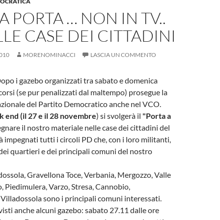
MOCRATICA
A PORTA … NON IN TV..
LE CASE DEI CITTADINI
010
MORENOMINACCI
LASCIA UN COMMENTO
opo i gazebo organizzati tra sabato e domenica
corsi (se pur penalizzati dal maltempo) prosegue la
azionale del Partito Democratico anche nel VCO.
 end (il 27 e il 28 novembre
) si svolgerà il
"Porta a
gnare il nostro materiale nelle case dei cittadini del
impegnati tutti i circoli PD che, con i loro militanti,
 dei quartieri e dei principali comuni del nostro
sola, Gravellona Toce, Verbania, Mergozzo, Valle
 Piedimulera, Varzo, Stresa, Cannobio,
Villadossola sono i principali comuni interessati.
visti anche alcuni gazebo: sabato 27.11 dalle ore