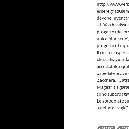
http://www.verb
essere gradualme
devono inventare
– il Vco ha viss
progetto (da loro
unico plurisede”
progetto di riqua
Il nostro ospedal
che, salvaguarda
accettabile equil
ospedale provinci
Zacchera, i Catta
Magistris a gara
sono superpagat
Le sbrodolate sul
“cabine di regia” 
BRESSO
CAT