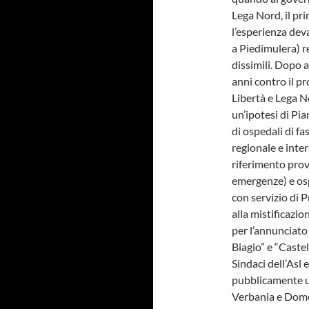
Lega Nord, il pri
l’esperienza de
a Piedimulera) r
dissimili. Dopo 
anni contro il p
Libertà e Lega N
un’ipotesi di Pi
di ospedali di fas
regionale e inter
riferimento provi
emergenze) e ospe
con servizio di 
alla mistificazio
per l’annunciato
Biagio” e “Caste
Sindaci dell’Asl 
pubblicamente u
Verbania e Domo