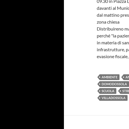
09.30 in Piazza
davanti al Munic
dal mattino pres
zona chiesa
Distribuireno ma
perché "la pazien
in materia di san
infrastrutture, p
evasione fiscale
AMBIENTE
A
DOMODOSSOLA
SCUOLA
STR
VILLADOSSOLA