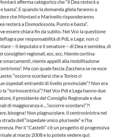
Montani afferma categorico che “il Dea resterà a
e basta”. E quando la domanda gliela faranno a
edere che Montani e Marinello risponderanno
 Dea resterà a Domodossola. Punto e basta”.
ve essere chiara fin da subito. Nel Vco la questione
deflagra per responsabilità di PdL e Lega: non ci
tare – il deputato e il senatore – di Dea e semidea, di
i consiglieri regionali, ecc, ecc. Niente cortina
 smarcamenti, niente appelli alla mobilitazione
ocentrismo”. Ma con quale faccia Zacchera se ne esce
ueste: “occorre scordarsi che a Torino ci
 ospedali entrambi di livello provinciale”? Non era
la “torinocentrica”? Nel Vco Pdl e Lega hanno due
atore, il presidente del Consiglio Regionale e due
onali di maggioranza e….”occorre scordarsi”?!
are, bisogna! Non piagnucolare. Il centrosinistra nel
 strada dell’”ospedale unico plurisede” e l’ha
renza. Per il “Castelli” c’è un progetto di progressiva
(risale al marzo 2008 e lo potete vedere qui: