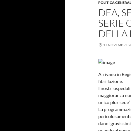
POLITICA GENERA
DEA, S
SERIE C
DELLA
17 NOVEMBRE 2
Arrivano in Regi
fibrillazione.
I nostri ospedali 
maggioranza non
unico plurisede”
La programmazion
pericolosamente 
danni gravissimi
quando al gover