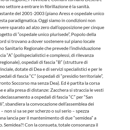
mo settore a entrare in fibrillazione è la sanità.
vastante del 2001-2003 (piano Aress e ospedale unico
esta paradigmatica.
Oggi siamo in condizioni non
avere sparato ad alzo zero dall’opposizione per cinque
rogetto di “ospedale unico plurisede”, Popolo della
ord si trovano a dover sostenere sul piano locale
ano Sanitario Regionale che prevede l’individuazione
cia “A” (polispecialistici e complessi, di rilevanza
regionale), ospedali di fascia “B” (strutture di
nciale, dotate di Dea e di servizi specialistici e per le
dali di fascia “C” (ospedali di “presidio territoriale”,
Pronto Soccorso ma senza Dea). Ed è partita la corsa
ne e alla presa di distanze: Zacchera si straccia le vesti
 declassamento a ospedali di fascia “C” per “San
lli”, sbandiera la convocazione dell’assemblea dei
e – non si sa se per scherzo o sul serio – spezza
na lancia per il mantenimento di due “semidea” a
. Semidea?! Con la consueta, totale consonanza il