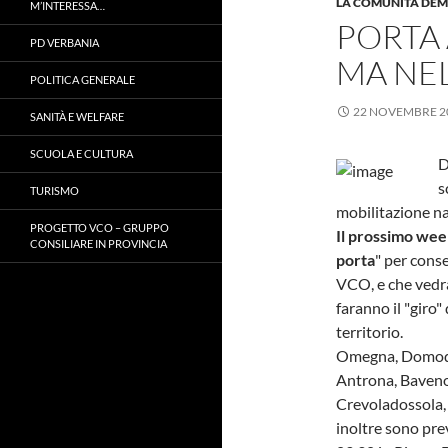
LA COMUNITÀ DE
M’INTERESSA…
PORTA 
PD VERBANIA
MA NEL
POLITICA GENERALE
22 NOVEMBRE 2
SANITÀ E WELFARE
SCUOLA E CULTURA
D
s
TURISMO
mobilitazione n
PROGETTO VCO – GRUPPO
Il prossimo week
CONSILIARE IN PROVINCIA
porta
" per conse
VCO, e che vedrà 
faranno il "giro"
territorio.
Omegna, Domodos
Antrona, Baveno,
Crevoladossola, 
inoltre sono pre