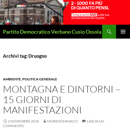
Vai
al
contenuto
Cerca
Partito Democratico Verbano Cusio Ossola
MENU
PRINCI
Archivi tag: Druogno
AMBIENTE
,
POLITICA GENERALE
MONTAGNA E DINTORNI –
15 GIORNI DI
MANIFESTAZIONI
2 NOVEMBRE 2010
MORENOMINACCI
LASCIA UN
COMMENTO