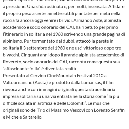
a pressione. Una sfida ostinata e, per molti, insensata. Affidare
il proprio peso a certe lamette sottili piantate per metà nella
roccia fa ancora oggi venire i brividi. Armando Aste, alpinista
accademico e socio onorario del CAI, ha ripetuto per primo
l’itinerario in solitaria nel 1960 scrivendo una grande pagina di
alpinismo. Pur tormentato dai dubbi, attaccò la parete in
solitaria il 3 settembre del 1960 e ne uscì vittorioso dopo tre
bivacchi. Cinquant’anni dopo il grande alpinista accademico di
Rovereto, socio onorario del CAI, racconta come questa sua
“affascinante follia” è diventata realtà.
Presentato al Cervino CineMountain Festival 2010 a
Valtournanche (Aosta) e prodotto dalla Lomar sas, il film
rievoca anche con immagini originali questa straordinaria
impresa solitaria su una via entrata nella storia come “la più
difficile scalata in artificiale delle Dolomiti”. Le musiche
originali sono del Trio di Massimo Vescovi con Lorenzo Serafin
e Michele Saltarello.