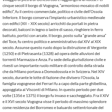
cinque secoli il borgo di Vogogna, “armonioso mosaico di nobili
edifici”, fu il centro commerciale, politico e civile dell’Ossola
Inferiore. Il borgo conserva l’impianto urbanistico medievale
con edifici (XII – XIX secolo) arricchiti da portali in pietra
decorati, balconi in legno o lastre di sasso, ringhiere in ferro
battuto, portici con arcate. Il borgo, posto sulla “grande ansa”
del Toce, fu centro politico e amministrativo dal XIV al XIX
secolo. Assunse questo ruolo dopo la distruzione di Vergonte
(1250) e di Pietrasanta (1328) ad opera delle alluvioni dei
torrenti Marmazza e Anza. Fu sede della giurisdizione civile e
rivestì un importante ruolo militare di controllo della strada
che da Milano portava a Domodossola e in Svizzera. Nel XIV
secolo, durante le lotte di fazione che divisero l’Ossola, la
famiglia vogognese dei Ferrari fu a capo della parte ghibellina,
appoggiata ai Visconti di Milano. In questo periodo per due
volte (1356 e 1375) il borgo fu invaso e saccheggiato. Fra il XIV
e il XVI secolo Vogogna visse il periodo di massimo splendore
come residenza dei Borromeo e baluardo settentrionale del