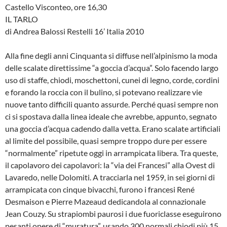
Castello Visconteo, ore 16,30
IL TARLO
di Andrea Balossi Restelli 16’ Italia 2010
Alla fine degli anni Cinquanta si diffuse nell’alpinismo la moda
delle scalate direttissime “a goccia d’acqua”. Solo facendo largo
uso di staffe, chiodi, moschettoni, cunei di legno, corde, cordini
e forando la roccia con il bulino, si potevano realizzare vie
nuove tanto difficili quanto assurde. Perché quasi sempre non
ci si spostava dalla linea ideale che avrebbe, appunto, segnato
una goccia d’acqua cadendo dalla vetta. Erano scalate artificiali
al limite del possibile, quasi sempre troppo dure per essere
“normalmente” ripetute oggi in arrampicata libera. Tra queste,
il capolavoro dei capolavori: la “via dei Francesi” alla Ovest di
Lavaredo, nelle Dolomiti. A tracciarla nel 1959, in sei giorni di
arrampicata con cinque bivacchi, furono i francesi René
Desmaison e Pierre Mazeaud dedicandola al connazionale
Jean Couzy. Su strapiombi paurosi i due fuoriclasse eseguirono
pesanti opere di “muratura”, usando 300 normali chiodi più 15