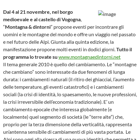
Dal 4 al 21 novembre, nel borgo
medioevale e al castello di Vogogna
,
“
Montagna & dintorni
” propone eventi per incontrare gli
uomini e le montagne del mondo e offre un viaggio nel passato
e nel futuro delle Alpi. Giunta alla quinta edizione, la
manifestazione propone molti eventi in dodici giorni.
Tutto il
programma lo trovate su
www.montagnaedintorni.net
Il tema generale 2010 è quello del cambiamento. Le “montagne
che cambiano” sono interessate da due fenomeni di lunga
durata: i cambiamenti naturali (il ritiro dei ghiacciai, l’aumento
delle temperature, gli eventi catastrofici) e i cambiamenti
sociali (la crisi di identità, lo spaesamento, le nuove professioni,
la crisi irreversibile dell’economia tradizionale). E’ un
cambiamento epocale che interessa globalmente (e
localmente) quel segmento di società (le “terre alte”) che,
proprio per la terza dimensione della verticalità, rappresenta
un’antenna sensibile di cambiamenti di più vasta portata.
Le
Alpi sono oggi alla ricerca di una nuova identità che permetta a