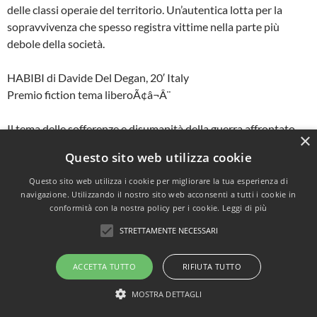
delle classi operaie del territorio. Un’autentica lotta per la
sopravvivenza che spesso registra vittime nella parte più
debole della società.
HABIBI di Davide Del Degan, 20′ Italy
Premio fiction tema liberoÃ¢â¬Â¨
Il tema delle sofferenze e disumanità della guerra affrontato
×
senza retorica e filtrato dai sogni di felicità di due ragazzini.
Questo sito web utilizza cookie
IL SOFFIO DELLA TERRA di Stefano Russo, 15′ Italy
Questo sito web utilizza i cookie per migliorare la tua esperienza di
navigazione. Utilizzando il nostro sito web acconsenti a tutti i cookie in
Premio fiction tema ecologico
conformità con la nostra policy per i cookie.
Leggi di più
Il diritto di decidere sulla propria qualità della vita analizzato
STRETTAMENTE NECESSARI
attraverso una vicenda umana, di fronte alla quale riflettere.
ACCETTA TUTTO
RIFIUTA TUTTO
CAT AND MOUSE di Bijan Zamanpira, 26′ Iran
MOSTRA DETTAGLI
Premio documentario a tema libero