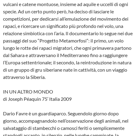
vulcani e catene montuose, insieme ad aquile e uccelli di ogni
specie. Ad un certo punto però, ha deciso di lasciare le
competizioni, per dedicarsi all’emulazione del movimento dei
rapaci, e ricercare un significato più profondo nel volo, una
relazione simbiotica con l’aria. Il documentario lo segue nei due
passaggi del suo “Progetto Metamorfosi”: il primo, un volo
lungo le rotte dei rapaci migratori, che ogni primavera partono
dal Sahara e attraversano il Mediterraneo fino a raggiungere
l’Europa settentrionale; il secondo, la reintroduzione in natura
di un gruppo di gru siberiane nate in cattività, con un viaggio
attraverso la Siberia.
IN UN ALTRO MONDO
di Joseph Péaquin 75′ Italia 2009
Dario Favre è un guardiaparco. Seguendolo giorno dopo
giorno, accompagnandolo nell’osservazione degli animali, nel
salvataggio di stambecchi o camosci feriti o semplicemente
standogli accanto, in silenzio, nelle lunghe camminate, la