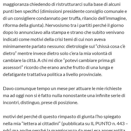
maggioranza chiedendo di ristrutturarci sulla base di alcuni
punti ben specifici (dimissioni presidente consiglio comunale e
di un consigliere condannato per truffa, rilancio dell’immagine,
riforma della giunta). Nervosismo tra i partiti perché il giorno
dopo lo annunciavo alla stampa e strano che subito venivano
indicati come motivi della crisi temi di cui non aveva
minimamente parlato nessuno: dietrologie sul “chissà cosa c’è
dietro” mentre invece dietro solo c’era la mia volontà di
cambiare la città. A chi mi dice ”potevi cambiare prima gli
assessori” ricordo che erano anche frutto di una lunga e
defatigante trattativa politica a livello provinciale.
Davo comunque tempo un mese per attuare le mie richieste
ma ad oggi non si è fatto nulla nonostante una infinite serie di
incontri, distinguo, prese di posizione.
motivi del perché di questo rimpasto di giunta l’ho spiegato
nella mia “lettera ai cittadini” (pubblicata su IL PUNTO n. 443 –
ndr) ma anche perché la maggioranza da mesi era appesantita