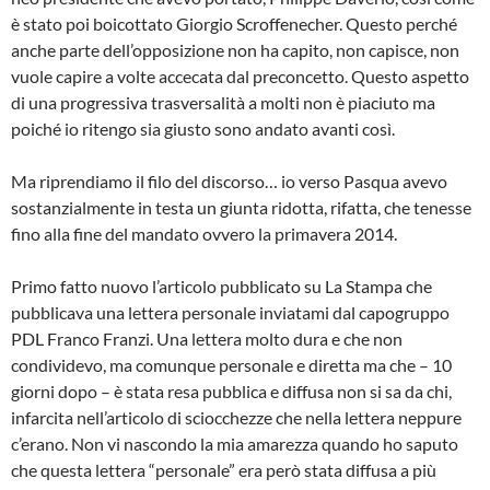
è stato poi boicottato Giorgio Scroffenecher. Questo perché
anche parte dell’opposizione non ha capito, non capisce, non
vuole capire a volte accecata dal preconcetto. Questo aspetto
di una progressiva trasversalità a molti non è piaciuto ma
poiché io ritengo sia giusto sono andato avanti così.
Ma riprendiamo il filo del discorso… io verso Pasqua avevo
sostanzialmente in testa un giunta ridotta, rifatta, che tenesse
fino alla fine del mandato ovvero la primavera 2014.
Primo fatto nuovo l’articolo pubblicato su La Stampa che
pubblicava una lettera personale inviatami dal capogruppo
PDL Franco Franzi. Una lettera molto dura e che non
condividevo, ma comunque personale e diretta ma che – 10
giorni dopo – è stata resa pubblica e diffusa non si sa da chi,
infarcita nell’articolo di sciocchezze che nella lettera neppure
c’erano. Non vi nascondo la mia amarezza quando ho saputo
che questa lettera “personale” era però stata diffusa a più