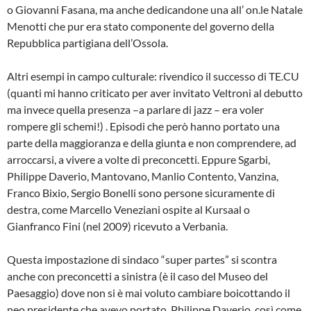
o Giovanni Fasana, ma anche dedicandone una all’ on.le Natale
Menotti che pur era stato componente del governo della
Repubblica partigiana dell’Ossola.
Altri esempi in campo culturale: rivendico il successo di TE.CU
(quanti mi hanno criticato per aver invitato Veltroni al debutto
ma invece quella presenza –a parlare di jazz – era voler
rompere gli schemi!) . Episodi che però hanno portato una
parte della maggioranza e della giunta e non comprendere, ad
arroccarsi, a vivere a volte di preconcetti. Eppure Sgarbi,
Philippe Daverio, Mantovano, Manlio Contento, Vanzina,
Franco Bixio, Sergio Bonelli sono persone sicuramente di
destra, come Marcello Veneziani ospite al Kursaal o
Gianfranco Fini (nel 2009) ricevuto a Verbania.
Questa impostazione di sindaco “super partes” si scontra
anche con preconcetti a sinistra (è il caso del Museo del
Paesaggio) dove non si è mai voluto cambiare boicottando il
neo presidente che avevo portato, Philippe Daverio, così come