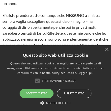
un anno.
E’ triste prendere atto comunque che NESSUNO a sinistra
sembra voglia raccogliere questa sfida o – meglio – ha il
coraggio di dirlo apertamente perché poi in privati molti
sarebbero tentati di farlo. Riflettete, queste mie parole che ho
abbozzato nei giorni scorsi sono sorprendentemente identiche
a quello che ha sostenuto questo pomeriggio il Presidente
×
Napolitano alla Camera…
Questo sito web utilizza cookie
Allora torniamo al discorso: nuova giunta o commissario?
Questo sito web utilizza i cookie per migliorare la tua esperienza di
navigazione. Utilizzando il nostro sito web acconsenti a tutti i cookie in
conformità con la nostra policy per i cookie.
Leggi di più
Ho valutato attentamente i pro e i contro e mi sono chiesto
quale sia il bene per la nostra città e a questo momento
STRETTAMENTE NECESSARI
confermo che la scelta migliore –s alvo alcuni casi che poi di
dirò – sia quello di sospendere questa esperienza
ACCETTA TUTTO
RIFIUTA TUTTO
amministrativa. Non mi stupisco che molti stiano facendo
MOSTRA DETTAGLI
pressioni su di me perché mantenga la giunta . Ci sono leaders
locali che un attimo dopo avermi chiesto come andasse in