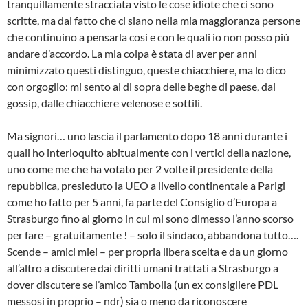
tranquillamente stracciata visto le cose idiote che ci sono
scritte, ma dal fatto che ci siano nella mia maggioranza persone
che continuino a pensarla così e con le quali io non posso più
andare d’accordo. La mia colpa è stata di aver per anni
minimizzato questi distinguo, queste chiacchiere, ma lo dico
con orgoglio: mi sento al di sopra delle beghe di paese, dai
gossip, dalle chiacchiere velenose e sottili.
Ma signori… uno lascia il parlamento dopo 18 anni durante i
quali ho interloquito abitualmente con i vertici della nazione,
uno come me che ha votato per 2 volte il presidente della
repubblica, presieduto la UEO a livello continentale a Parigi
come ho fatto per 5 anni, fa parte del Consiglio d’Europa a
Strasburgo fino al giorno in cui mi sono dimesso l’anno scorso
per fare – gratuitamente ! – solo il sindaco, abbandona tutto….
Scende – amici miei – per propria libera scelta e da un giorno
all’altro a discutere dai diritti umani trattati a Strasburgo a
dover discutere se l’amico Tambolla (un ex consigliere PDL
messosi in proprio – ndr) sia o meno da riconoscere