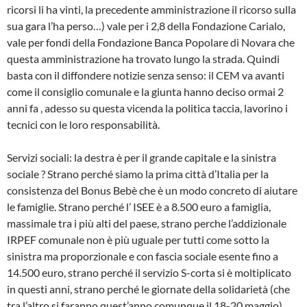
ricorsi li ha vinti, la precedente amministrazione il ricorso sulla
sua gara l’ha perso…) vale per i 2,8 della Fondazione Carialo,
vale per fondi della Fondazione Banca Popolare di Novara che
questa amministrazione ha trovato lungo la strada. Quindi
basta con il diffondere notizie senza senso: il CEM va avanti
come il consiglio comunale e la giunta hanno deciso ormai 2
anni fa , adesso su questa vicenda la politica taccia, lavorino i
tecnici con le loro responsabilità.
Servizi sociali: la destra è per il grande capitale e la sinistra
sociale ? Strano perché siamo la prima città d’Italia per la
consistenza del Bonus Bebè che è un modo concreto di aiutare
le famiglie. Strano perché l’ ISEE è a 8.500 euro a famiglia,
massimale tra i più alti del paese, strano perche l’addizionale
IRPEF comunale non è più uguale per tutti come sotto la
sinistra ma proporzionale e con fascia sociale esente fino a
14.500 euro, strano perché il servizio S-corta si è moltiplicato
in questi anni, strano perché le giornate della solidarietà (che
tra l’altro si faranno quest’anno comunque il 18-20 maggio)