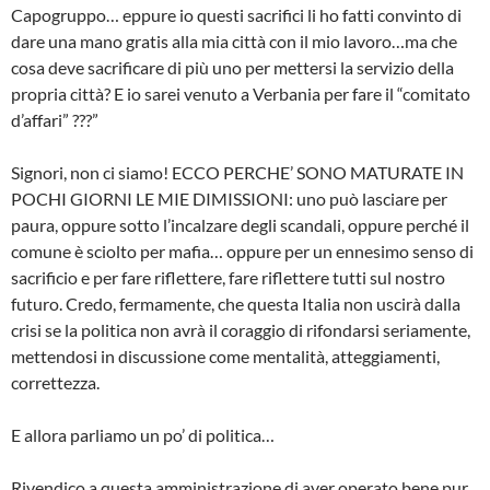
Capogruppo… eppure io questi sacrifici li ho fatti convinto di
dare una mano gratis alla mia città con il mio lavoro…ma che
cosa deve sacrificare di più uno per mettersi la servizio della
propria città? E io sarei venuto a Verbania per fare il “comitato
d’affari” ???”
Signori, non ci siamo! ECCO PERCHE’ SONO MATURATE IN
POCHI GIORNI LE MIE DIMISSIONI: uno può lasciare per
paura, oppure sotto l’incalzare degli scandali, oppure perché il
comune è sciolto per mafia… oppure per un ennesimo senso di
sacrificio e per fare riflettere, fare riflettere tutti sul nostro
futuro. Credo, fermamente, che questa Italia non uscirà dalla
crisi se la politica non avrà il coraggio di rifondarsi seriamente,
mettendosi in discussione come mentalità, atteggiamenti,
correttezza.
E allora parliamo un po’ di politica…
Rivendico a questa amministrazione di aver operato bene pur