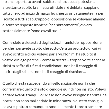
ho anche portato avanti subito anche questa ipotesi, ma
altrettanto subito la sinistra ufficiale si è defilata: sappiano
tutti che io ad inizio di marzo ho chiesto privatamente ma per
iscritto a tutti i capigruppo di opposizione se volevano almeno
discutere: risposte ironiche “che sbracamento”, ovvero
sostanzialmente “sono cavoli tuoi!”
Come siete e siete stati degli sciocchi, amici dell’opposizione
perchè non avete capito che sotto c’era un progetto di cui vi
avevo scritto e di cui volevo parlarvi. Non mi ha stupito il
vostro diniego perché – come la destra – troppe volte anche la
sinistra soffre di riflessi condizionati, non ha il coraggio di
uscire dagli schemi, non ha il coraggio di rischiare…
Quello che sta succedendo a livello nazionale non fa che
confermare quello che sto dicendo e quindi non insisto. Volevo
andare avanti tranquillo? Ma io non avevo bisogno riaprire una
porta: non sono mai andato in minoranza in questo consiglio
ed avrei potuto comunque tranquillamente tirare a campare