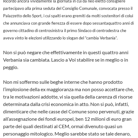
Ricordo ancora vividamente la giornata in cui da neo eletto consigliere
partecipavo alla prima seduta del Consiglio Comunale, convocata presso il
Palazzetto dello Sport, i cui spalti erano gremiti da molti sostenitori di colui
che annunciava con grande fierezza di essere dopo sessantaquattro anni di
governo cittadino di centrosinistra il primo Sindaco di centrodestra che
aveva vinto le elezioni utilizzando lo slogan del “cambia Verbania”.
Non si può negare che effettivamente in questi quattro anni
Verbania sia cambiata. Lascio a Voi stabilire se in meglio o in
peggio.
Non mi soffermo sulle beghe interne che hanno prodotto
l’implosione della ex maggioranza ma non posso accettare che,
tra le motivazioni addotte, vi sia quella della carenza di risorse
determinata dalla crisi economica in atto. Non si può, infatti,
dimenticare che nelle casse del Comune sono pervenuti, grazie
all’assegnazione dei fondi europei, ben 12 milioni di euro gran
parte dei quali destinati al CEM, ormai divenuto quasi un
personaggio mitologico. Meglio sarebbe stato se tale denaro,