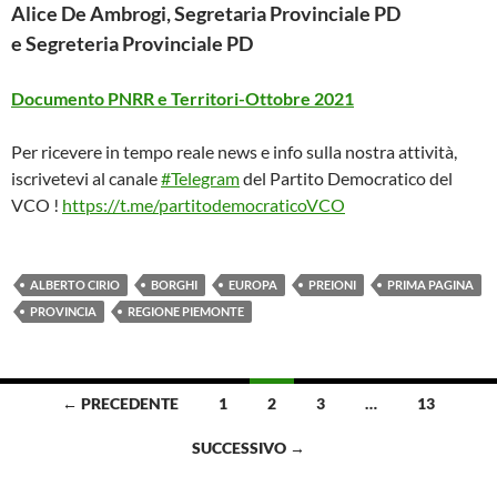
Alice De Ambrogi, Segretaria Provinciale PD
e Segreteria Provinciale PD
Documento PNRR e Territori-Ottobre 2021
Per ricevere in tempo reale news e info sulla nostra attività,
iscrivetevi al canale
#Telegram
del Partito Democratico del
VCO !
https://t.me/partitodemocraticoVCO
ALBERTO CIRIO
BORGHI
EUROPA
PREIONI
PRIMA PAGINA
PROVINCIA
REGIONE PIEMONTE
Navigazione
← PRECEDENTE
1
2
3
…
13
articoli
SUCCESSIVO →