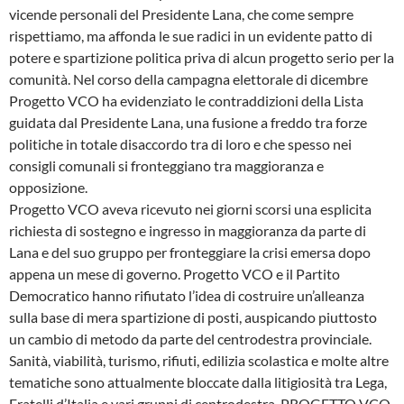
vicende personali del Presidente Lana, che come sempre
rispettiamo, ma affonda le sue radici in un evidente patto di
potere e spartizione politica priva di alcun progetto serio per la
comunità. Nel corso della campagna elettorale di dicembre
Progetto VCO ha evidenziato le contraddizioni della Lista
guidata dal Presidente Lana, una fusione a freddo tra forze
politiche in totale disaccordo tra di loro e che spesso nei
consigli comunali si fronteggiano tra maggioranza e
opposizione.
Progetto VCO aveva ricevuto nei giorni scorsi una esplicita
richiesta di sostegno e ingresso in maggioranza da parte di
Lana e del suo gruppo per fronteggiare la crisi emersa dopo
appena un mese di governo. Progetto VCO e il Partito
Democratico hanno rifiutato l’idea di costruire un’alleanza
sulla base di mera spartizione di posti, auspicando piuttosto
un cambio di metodo da parte del centrodestra provinciale.
Sanità, viabilità, turismo, rifiuti, edilizia scolastica e molte altre
tematiche sono attualmente bloccate dalla litigiosità tra Lega,
Fratelli d’Italia e vari gruppi di centrodestra. PROGETTO VCO