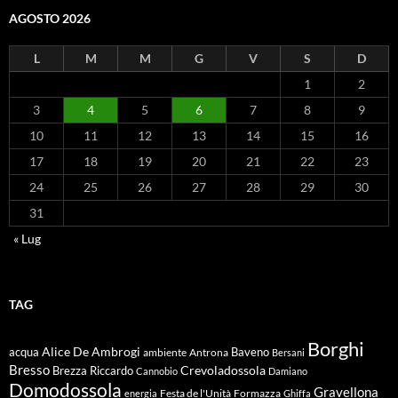
AGOSTO 2026
L
M
M
G
V
S
D
1
2
3
4
5
6
7
8
9
10
11
12
13
14
15
16
17
18
19
20
21
22
23
24
25
26
27
28
29
30
31
« Lug
TAG
Borghi
Alice De Ambrogi
Baveno
acqua
ambiente
Antrona
Bersani
Bresso
Crevoladossola
Brezza Riccardo
Cannobio
Damiano
Domodossola
Gravellona
energia
Festa de l'Unità
Formazza
Ghiffa