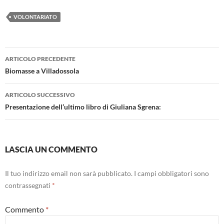
VOLONTARIATO
Navigazione
ARTICOLO PRECEDENTE
articolo
Biomasse a Villadossola
ARTICOLO SUCCESSIVO
Presentazione dell’ultimo libro di Giuliana Sgrena:
LASCIA UN COMMENTO
Il tuo indirizzo email non sarà pubblicato.
I campi obbligatori sono
contrassegnati
*
Commento
*