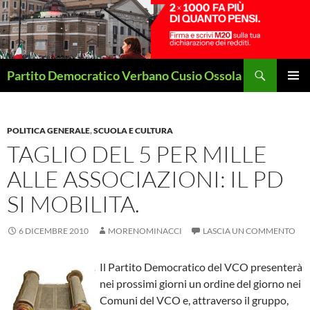
Vai
al
contenuto
Cerca
Partito Democratico Verbano Cusio Ossola
MENU
PRINCI
POLITICA GENERALE
,
SCUOLA E CULTURA
TAGLIO DEL 5 PER MILLE
ALLE ASSOCIAZIONI: IL PD
SI MOBILITA.
6 DICEMBRE 2010
MORENOMINACCI
LASCIA UN COMMENTO
Il Partito Democratico del VCO presenterà
nei prossimi giorni un ordine del giorno nei
Comuni del VCO e, attraverso il gruppo,