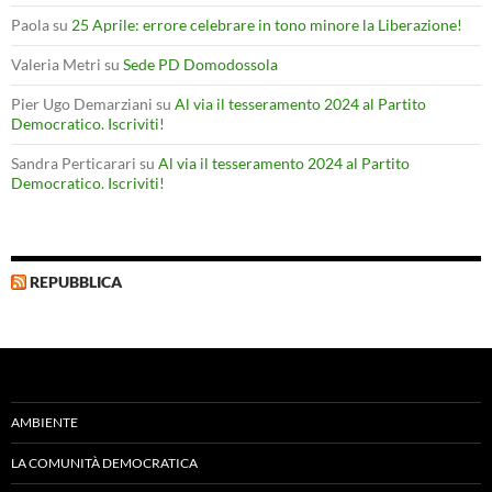
Paola
su
25 Aprile: errore celebrare in tono minore la Liberazione!
Valeria Metri
su
Sede PD Domodossola
Pier Ugo Demarziani
su
Al via il tesseramento 2024 al Partito
Democratico. Iscriviti!
Sandra Perticarari
su
Al via il tesseramento 2024 al Partito
Democratico. Iscriviti!
REPUBBLICA
AMBIENTE
LA COMUNITÀ DEMOCRATICA