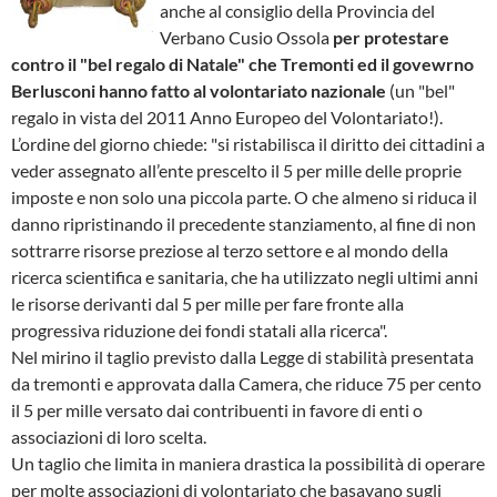
anche al consiglio della Provincia del
Verbano Cusio Ossola
per protestare
contro il "bel regalo di Natale" che Tremonti ed il govewrno
Berlusconi hanno fatto al volontariato nazionale
(un "bel"
regalo in vista del 2011 Anno Europeo del Volontariato!).
L’ordine del giorno chiede: "si ristabilisca il diritto dei cittadini a
veder assegnato all’ente prescelto il 5 per mille delle proprie
imposte e non solo una piccola parte. O che almeno si riduca il
danno ripristinando il precedente stanziamento, al fine di non
sottrarre risorse preziose al terzo settore e al mondo della
ricerca scientifica e sanitaria, che ha utilizzato negli ultimi anni
le risorse derivanti dal 5 per mille per fare fronte alla
progressiva riduzione dei fondi statali alla ricerca".
Nel mirino il taglio previsto dalla Legge di stabilità presentata
da tremonti e approvata dalla Camera, che riduce 75 per cento
il 5 per mille versato dai contribuenti in favore di enti o
associazioni di loro scelta.
Un taglio che limita in maniera drastica la possibilità di operare
per molte associazioni di volontariato che basavano sugli