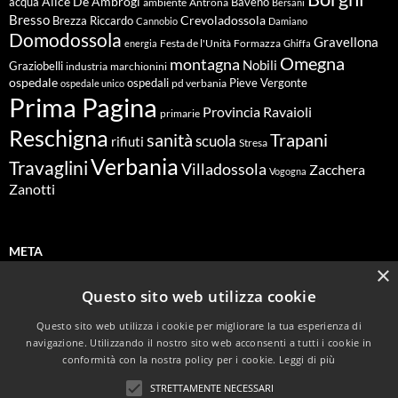
Alice De Ambrogi
Baveno
acqua
ambiente
Antrona
Bersani
Bresso
Crevoladossola
Brezza Riccardo
Cannobio
Damiano
Domodossola
Gravellona
energia
Festa de l'Unità
Formazza
Ghiffa
Omegna
montagna
Nobili
Graziobelli
industria
marchionini
ospedale
ospedali
Pieve Vergonte
pd verbania
ospedale unico
Prima Pagina
Ravaioli
Provincia
primarie
Reschigna
sanità
Trapani
scuola
rifiuti
Stresa
Verbania
Travaglini
Villadossola
Zacchera
Vogogna
Zanotti
META
×
Questo sito web utilizza cookie
Accedi
Questo sito web utilizza i cookie per migliorare la tua esperienza di
Feed dei contenuti
navigazione. Utilizzando il nostro sito web acconsenti a tutti i cookie in
conformità con la nostra policy per i cookie.
Leggi di più
Feed dei commenti
STRETTAMENTE NECESSARI
WordPress.org