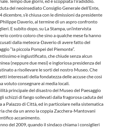
le. Tempo due giorni, ed è scoppiata l’iradiddio.
eduta del neoinsediato Consiglio Generale dell’Ente,
 4 dicembre, s’è chiusa con le dimissioni da presidente
e Philippe Daverio, al termine di un aspro confronto
lieri. E subito dopo, su La Stampa, un’intervista
erio contro coloro che sino a qualche mese fa hanno
ccusati dalla meteora-Daverio di avere fatto del
ggio “la piccola Pompei del Piemonte”.
ntissimo e ingiustificato, che chiude senza alcun
minea (neppure due mesi) e ingloriosa presidenza del
inato a risollevare le sorti del nostro Museo. Che
etti interessati della fondatezza delle accuse che così
 voluto consegnare ai media locali.
lità principale del disastro del Museo del Paesaggio
li schizzi di fango sollevati dalla fragorosa caduta del
a Palazzo di Città, ed in particolare nella sistematica
ria che da un anno la coppia Zacchera-Mantovani
entifico accanimento.
tunno del 2009, quando il sindaco chiama i consiglieri