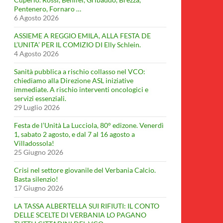
Pentenero, Fornaro …
6 Agosto 2026
ASSIEME A REGGIO EMILA, ALLA FESTA DE
L’UNITA’ PER IL COMIZIO DI Elly Schlein.
4 Agosto 2026
Sanità pubblica a rischio collasso nel VCO:
chiediamo alla Direzione ASL iniziative
immediate. A rischio interventi oncologici e
servizi essenziali.
29 Luglio 2026
Festa de l’Unità La Lucciola, 80° edizone. Venerdì
1, sabato 2 agosto, e dal 7 al 16 agosto a
Villadossola!
25 Giugno 2026
Crisi nel settore giovanile del Verbania Calcio.
Basta silenzio!
17 Giugno 2026
LA TASSA ALBERTELLA SUI RIFIUTI: IL CONTO
DELLE SCELTE DI VERBANIA LO PAGANO