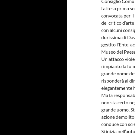
Consiglio Comuna
l’attesa prima s
convocata per il
del critico d’art
con alcuni consig
durissima di Dav
gestito l’Ente, a
Museo del Paesa
Un attacco viole
rimpianto la ful
grande nome dest
risponderà ai dir
elegantemente ha
Ma la responsabi
non sta certo neg
grande uomo. Sta 
azione demolito
conduce con sci
Si inizia nell’au