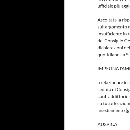
ufficiale più agg
Ascoltata la ris
sull’argomento d
insufficiente in 
del Consiglio Ge
dichiarazioni de
quotidiano La S
IMPEGNA l’AM
a relazionare in
seduta di Consig
contraddittorio
su tutte le azio
insediamento (gi
AUSPICA