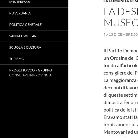
LA COMUNITÀ DE
M’INTERESSA…
LA DES
PD VERBANIA
MUSEO
POLITICA GENERALE
13 DICEMBRE 20
SANITÀ E WELFARE
SCUOLA E CULTURA
Il Partito Democ
un Ordsine del 
TURISMO
fondo all’articol
PROGETTO VCO – GRUPPO
consigliere del 
CONSILIARE IN PROVINCIA
La maggioranza 
decenni di lavor
di queste settim
dimostra l’enorm
politica delle ist
Eravamo stati fac
ironizzando sul v
Mantovani ad un