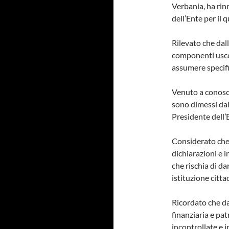
Verbania, ha rin
dell’Ente per il
Rilevato che dall
componenti uscen
assumere specific
Venuto a conosce
sono dimessi dall
Presidente dell’
Considerato che
dichiarazioni e 
che rischia di d
istituzione citt
Ricordato che da
finanziaria e pa
incontrollate e 