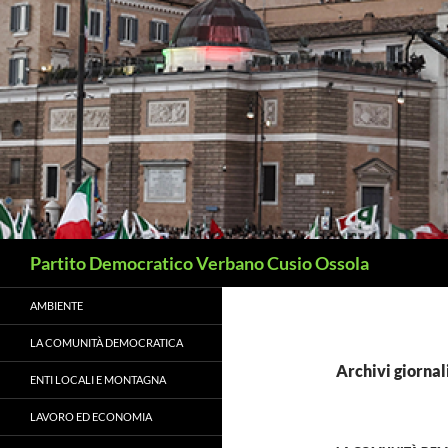
Vai
al
contenuto
Cerca
Partito Democratico Verbano Cusio Ossola
AMBIENTE
LA COMUNITÀ DEMOCRATICA
Archivi giornal
ENTI LOCALI E MONTAGNA
LAVORO ED ECONOMIA