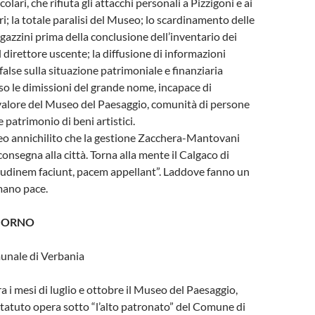
olari, che rifiuta gli attacchi personali a Pizzigoni e ai
i; la totale paralisi del Museo; lo scardinamento delle
gazzini prima della conclusione dell’inventario dei
 direttore uscente; la diffusione di informazioni
lse sulla situazione patrimoniale e finanziaria
sso le dimissioni del grande nome, incapace di
valore del Museo del Paesaggio, comunità di persone
 patrimonio di beni artistici.
eo annichilito che la gestione Zacchera-Mantovani
onsegna alla città. Torna alla mente il Calgaco di
itudinem faciunt, pacem appellant”. Laddove fanno un
mano pace.
GIORNO
munale di Verbania
a i mesi di luglio e ottobre il Museo del Paesaggio,
tatuto opera sotto “l’alto patronato” del Comune di