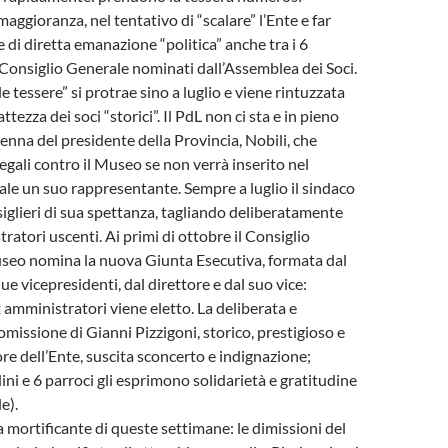
aggioranza, nel tentativo di “scalare” l’Ente e far
 di diretta emanazione “politica” anche tra i 6
onsiglio Generale nominati dall’Assemblea dei Soci.
le tessere” si protrae sino a luglio e viene rintuzzata
ttezza dei soci “storici”. Il PdL non ci sta e in pieno
enna del presidente della Provincia, Nobili, che
egali contro il Museo se non verrà inserito nel
le un suo rappresentante. Sempre a luglio il sindaco
iglieri di sua spettanza, tagliando deliberatamente
tratori uscenti. Ai primi di ottobre il Consiglio
seo nomina la nuova Giunta Esecutiva, formata dal
ue vicepresidenti, dal direttore e dal suo vice:
 amministratori viene eletto. La deliberata e
missione di Gianni Pizzigoni, storico, prestigioso e
re dell’Ente, suscita sconcerto e indignazione;
ini e 6 parroci gli esprimono solidarietà e gratitudine
le).
a mortificante di queste settimane: le dimissioni del