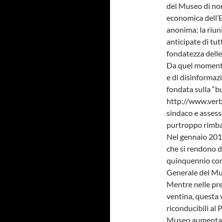
del Museo di no
economica dell’E
anonima; la riuni
anticipate di tut
fondatezza delle
Da quel momento
e di disinforma
fondata sulla “bu
http://www.verba
sindaco e assesso
purtroppo rimbal
Nel gennaio 2010
che si rendono d
quinquennio comp
Generale del Mu
Mentre nelle pr
ventina, questa 
riconducibili al 
Museo aumenta 