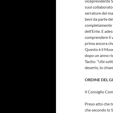
vicepresidente Sc
suoi collaborator
serrature dei ma
beni da parte del
completamente fa
dell’Ente. E ade
comprendere il 
prima ancora che
Questo è il Mus
dopo un anno ric
Tacito: “Ubi sol
deserto, lo chia
ORDINE DEL 
Il Consiglio Co
Preso atto che tr
che secondo lo S