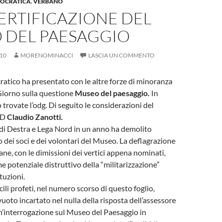
MOCRATICA
,
VERBANO
ERTIFICAZIONE DEL
 DEL PAESAGGIO
10
MORENOMINACCI
LASCIA UN COMMENTO
ratico ha presentato con le altre forze di minoranza
Giorno sulla questione
Museo del paesaggio.
In
o trovate l’odg. Di seguito le considerazioni del
PD
Claudio Zanotti.
di Destra e Lega Nord in un anno ha demolito
o dei soci e dei volontari del Museo. La deflagrazione
ane, con le dimissioni dei vertici appena nominati,
e potenziale distruttivo della “militarizzazione”
ituzioni.
ili profeti, nel numero scorso di questo foglio,
uoto incartato nel nulla della risposta dell’assessore
’interrogazione sul Museo del Paesaggio in