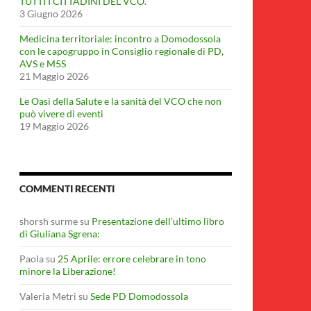
TUTTI I CITTADINI DEL VCO.
3 Giugno 2026
Medicina territoriale: incontro a Domodossola
con le capogruppo in Consiglio regionale di PD,
AVS e M5S
21 Maggio 2026
Le Oasi della Salute e la sanità del VCO che non
può vivere di eventi
19 Maggio 2026
COMMENTI RECENTI
shorsh surme
su
Presentazione dell’ultimo libro
di Giuliana Sgrena:
Paola
su
25 Aprile: errore celebrare in tono
minore la Liberazione!
Valeria Metri
su
Sede PD Domodossola