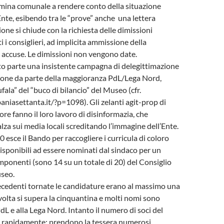
mina comunale a rendere conto della situazione
nte, esibendo tra le “prove” anche una lettera
one si chiude con la richiesta delle dimissioni
ti i consiglieri, ad implicita ammissione della
 accuse. Le dimissioni non vengono date.
 parte una insistente campagna di delegittimazione
zione da parte della maggioranza PdL/Lega Nord,
fala” del “buco di bilancio” del Museo (cfr.
niasettanta.it/?p=1098). Gli zelanti agit-prop di
re fanno il loro lavoro di disinformazia, che
za sui media locali screditando l’immagine dell’Ente.
 esce il Bando per raccogliere i curricula di coloro
isponibili ad essere nominati dal sindaco per un
onenti (sono 14 su un totale di 20) del Consiglio
seo.
ecedenti tornate le candidature erano al massimo una
volta si supera la cinquantina e molti nomi sono
PdL e alla Lega Nord. Intanto il numero di soci del
rapidamente: prendono la tessera numerosi