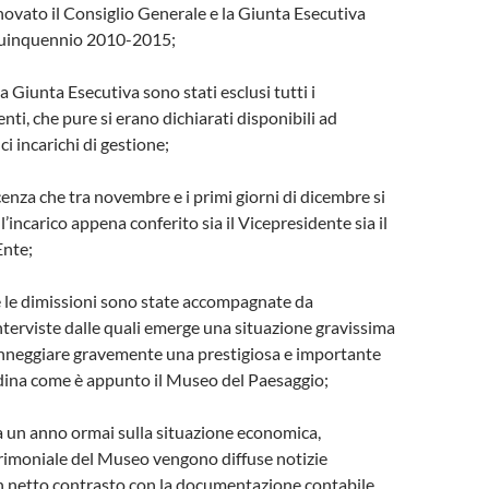
novato il Consiglio Generale e la Giunta Esecutiva
 quinquennio 2010-2015;
a Giunta Esecutiva sono stati esclusi tutti i
ti, che pure si erano dichiarati disponibili ad
i incarichi di gestione;
nza che tra novembre e i primi giorni di dicembre si
’incarico appena conferito sia il Vicepresidente sia il
Ente;
 le dimissioni sono state accompagnate da
interviste dalle quali emerge una situazione gravissima
anneggiare gravemente una prestigiosa e importante
adina come è appunto il Museo del Paesaggio;
 un anno ormai sulla situazione economica,
trimoniale del Museo vengono diffuse notizie
in netto contrasto con la documentazione contabile