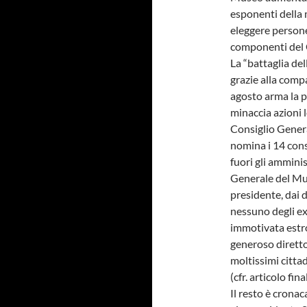
esponenti della m
eleggere persone
componenti del C
La “battaglia del
grazie alla compa
agosto arma la p
minaccia azioni l
Consiglio Genera
nomina i 14 cons
fuori gli amminis
Generale del Mu
presidente, dai d
nessuno degli ex
immotivata estro
generoso diretto
moltissimi cittad
(cfr. articolo fina
Il resto è cronac