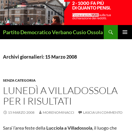
Vai
al
contenuto
Cerca
Partito Democratico Verbano Cusio Ossola
MENU
PRINCI
Archivi giornalieri: 15 Marzo 2008
SENZA CATEGORIA
LUNEDÌ A VILLADOSSOLA
PER I RISULTATI
15 MARZO 2008
MORENOMINACCI
LASCIA UN COMMENTO
Sara’ l’area feste della
Lucciola a Villadossola
, il luogo che