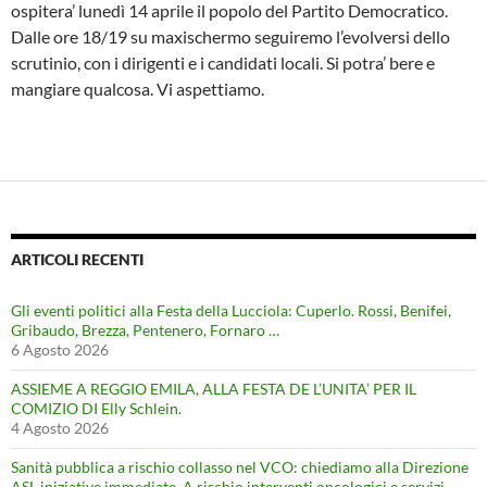
ospitera’ lunedì 14 aprile il popolo del Partito Democratico.
Dalle ore 18/19 su maxischermo seguiremo l’evolversi dello
scrutinio, con i dirigenti e i candidati locali. Si potra’ bere e
mangiare qualcosa. Vi aspettiamo.
ARTICOLI RECENTI
Gli eventi politici alla Festa della Lucciola: Cuperlo. Rossi, Benifei,
Gribaudo, Brezza, Pentenero, Fornaro …
6 Agosto 2026
ASSIEME A REGGIO EMILA, ALLA FESTA DE L’UNITA’ PER IL
COMIZIO DI Elly Schlein.
4 Agosto 2026
Sanità pubblica a rischio collasso nel VCO: chiediamo alla Direzione
ASL iniziative immediate. A rischio interventi oncologici e servizi