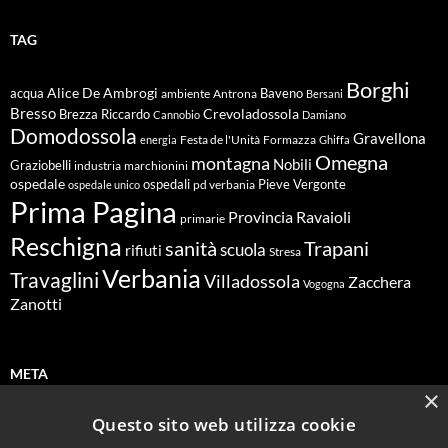
TAG
Borghi
Alice De Ambrogi
Baveno
acqua
ambiente
Antrona
Bersani
Bresso
Crevoladossola
Brezza Riccardo
Cannobio
Damiano
Domodossola
Gravellona
energia
Festa de l'Unità
Formazza
Ghiffa
Omegna
montagna
Nobili
Graziobelli
industria
marchionini
ospedale
ospedali
Pieve Vergonte
pd verbania
ospedale unico
Prima Pagina
Ravaioli
Provincia
primarie
Reschigna
sanità
Trapani
scuola
rifiuti
Stresa
Verbania
Travaglini
Villadossola
Zacchera
Vogogna
Zanotti
META
×
Questo sito web utilizza cookie
Accedi