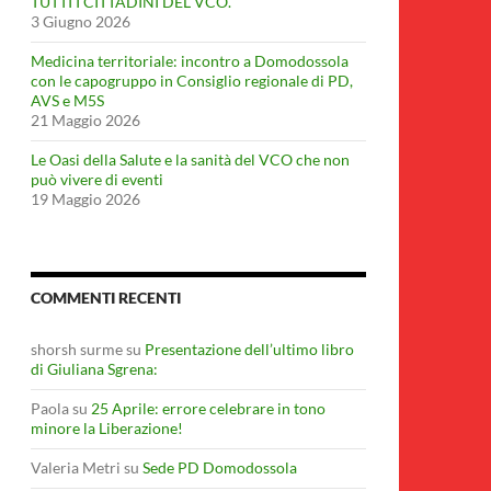
TUTTI I CITTADINI DEL VCO.
3 Giugno 2026
Medicina territoriale: incontro a Domodossola
con le capogruppo in Consiglio regionale di PD,
AVS e M5S
21 Maggio 2026
Le Oasi della Salute e la sanità del VCO che non
può vivere di eventi
19 Maggio 2026
COMMENTI RECENTI
shorsh surme
su
Presentazione dell’ultimo libro
di Giuliana Sgrena:
Paola
su
25 Aprile: errore celebrare in tono
minore la Liberazione!
Valeria Metri
su
Sede PD Domodossola