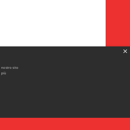
×
l nostro sito
i più