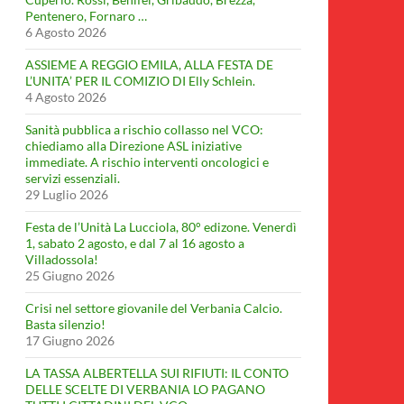
Pentenero, Fornaro …
6 Agosto 2026
ASSIEME A REGGIO EMILA, ALLA FESTA DE
L’UNITA’ PER IL COMIZIO DI Elly Schlein.
4 Agosto 2026
Sanità pubblica a rischio collasso nel VCO:
chiediamo alla Direzione ASL iniziative
immediate. A rischio interventi oncologici e
servizi essenziali.
29 Luglio 2026
Festa de l’Unità La Lucciola, 80° edizone. Venerdì
1, sabato 2 agosto, e dal 7 al 16 agosto a
Villadossola!
25 Giugno 2026
Crisi nel settore giovanile del Verbania Calcio.
Basta silenzio!
17 Giugno 2026
LA TASSA ALBERTELLA SUI RIFIUTI: IL CONTO
DELLE SCELTE DI VERBANIA LO PAGANO