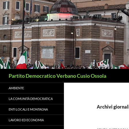
Vai
al
contenuto
Cerca
Partito Democratico Verbano Cusio Ossola
AMBIENTE
LA COMUNITÀ DEMOCRATICA
Archivi giornal
ENTI LOCALI E MONTAGNA
LAVORO ED ECONOMIA