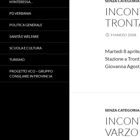
SENZA CATEGORIA
M’INTERESSA…
INCONT
PD VERBANIA
TRONT
POLITICA GENERALE
9 MARZO 2008
SANITÀ E WELFARE
SCUOLA E CULTURA
Martedì 8 aprile,
Stazione a Tront
TURISMO
Giovanna Agosti
PROGETTO VCO – GRUPPO
CONSILIARE IN PROVINCIA
SENZA CATEGORIA
INCONT
VARZO