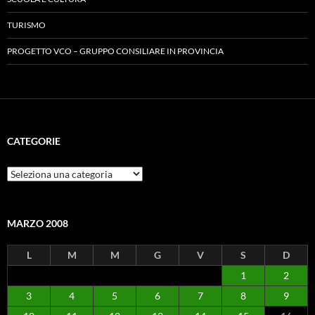
TURISMO
PROGETTO VCO – GRUPPO CONSILIARE IN PROVINCIA
CATEGORIE
Categorie
MARZO 2008
L
M
M
G
V
S
D
1
2
3
4
5
6
7
8
9