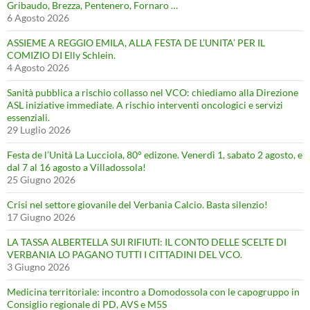
Gribaudo, Brezza, Pentenero, Fornaro …
6 Agosto 2026
ASSIEME A REGGIO EMILA, ALLA FESTA DE L’UNITA’ PER IL
COMIZIO DI Elly Schlein.
4 Agosto 2026
Sanità pubblica a rischio collasso nel VCO: chiediamo alla Direzione
ASL iniziative immediate. A rischio interventi oncologici e servizi
essenziali.
29 Luglio 2026
Festa de l’Unità La Lucciola, 80° edizone. Venerdì 1, sabato 2 agosto, e
dal 7 al 16 agosto a Villadossola!
25 Giugno 2026
Crisi nel settore giovanile del Verbania Calcio. Basta silenzio!
17 Giugno 2026
LA TASSA ALBERTELLA SUI RIFIUTI: IL CONTO DELLE SCELTE DI
VERBANIA LO PAGANO TUTTI I CITTADINI DEL VCO.
3 Giugno 2026
Medicina territoriale: incontro a Domodossola con le capogruppo in
Consiglio regionale di PD, AVS e M5S