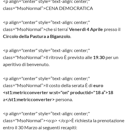
<p align="center" style=”text-align: center;"
class="MsoNormal”>CENA DEMOCRATICA
<p align="center" style=”text-align: center;"
class="MsoNormal”>che si terra’
Venerdì 4 Aprile
presso il
Circolo della Pastura a Biganzolo
.
<p align="center" style=”text-align: center;"
class="MsoNormal”>Il ritrovo È previsto alle
19.30
per un
aperitivo di benvenuto.
<p align="center" style=”text-align: center;"
class="MsoNormal”>Il costo della serata È di
euro
<st1:metricconverter w:st="on" productid="18 a”>18
a
</st1:metricconverter>
persona.
<p align="center" style=”text-align: center;"
class="MsoNormal”><o:p> </o:p>È richiesta la prenotazione
entro il 30 Marzo ai seguenti recapiti: