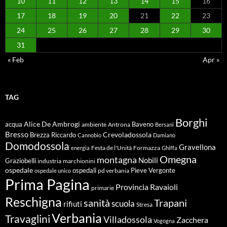
10
11
12
13
14
15
16
17
18
19
20
21
22
23
24
25
26
27
28
29
30
31
« Feb
Apr »
TAG
Borghi
Alice De Ambrogi
Baveno
acqua
ambiente
Antrona
Bersani
Bresso
Crevoladossola
Brezza Riccardo
Cannobio
Damiano
Domodossola
Gravellona
energia
Festa de l'Unità
Formazza
Ghiffa
Omegna
montagna
Nobili
Graziobelli
industria
marchionini
ospedale
ospedali
Pieve Vergonte
pd verbania
ospedale unico
Prima Pagina
Ravaioli
Provincia
primarie
Reschigna
sanità
Trapani
scuola
rifiuti
Stresa
Verbania
Travaglini
Villadossola
Zacchera
Vogogna