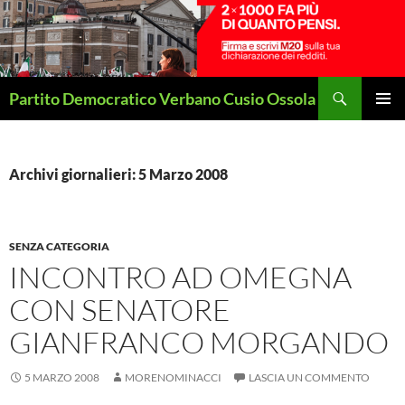
Vai
al
contenuto
Cerca
Partito Democratico Verbano Cusio Ossola
MENU
PRINCI
Archivi giornalieri: 5 Marzo 2008
SENZA CATEGORIA
INCONTRO AD OMEGNA
CON SENATORE
GIANFRANCO MORGANDO
5 MARZO 2008
MORENOMINACCI
LASCIA UN COMMENTO