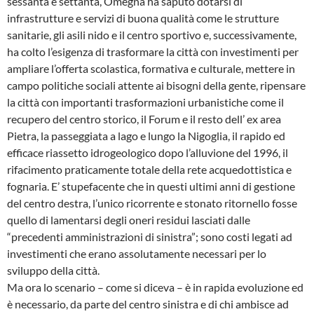
sessanta e settanta, Omegna ha saputo dotarsi di
infrastrutture e servizi di buona qualità come le strutture
sanitarie, gli asili nido e il centro sportivo e, successivamente,
ha colto l’esigenza di trasformare la città con investimenti per
ampliare l’offerta scolastica, formativa e culturale, mettere in
campo politiche sociali attente ai bisogni della gente, ripensare
la città con importanti trasformazioni urbanistiche come il
recupero del centro storico, il Forum e il resto dell’ ex area
Pietra, la passeggiata a lago e lungo la Nigoglia, il rapido ed
efficace riassetto idrogeologico dopo l’alluvione del 1996, il
rifacimento praticamente totale della rete acquedottistica e
fognaria. E’ stupefacente che in questi ultimi anni di gestione
del centro destra, l’unico ricorrente e stonato ritornello fosse
quello di lamentarsi degli oneri residui lasciati dalle
“precedenti amministrazioni di sinistra”; sono costi legati ad
investimenti che erano assolutamente necessari per lo
sviluppo della città.
Ma ora lo scenario – come si diceva – è in rapida evoluzione ed
è necessario, da parte del centro sinistra e di chi ambisce ad