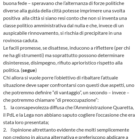
buona fede – speravano che l’alternanza di forze politiche
diverse alla guida della città potesse imprimere una svolta
positiva alla città si siano resi conto che non si inventa una
classe politico amministrativa dal nulla e che, invece di un
auspicabile rinnovamento, si rischia di precipitare in una
rovinosa caduta.
Le facili promesse, se disattese, inducono a riflettere (per chi
ne ha gli strumenti) ma soprattutto possono determinare
disinteresse, disimpegno, rifiuto aprioristico rispetto alla
politica. (
segue
)
Chi allora si vuole porre l’obiettivo di ribaltare l’attuale
situazione deve saper confrontarsi con questi due aspetti, uno
che potremmo definire “di vantaggio”, un secondo – invece –
che potremmo chiamare “di preoccupazione”:
1. la consapevolezza diffusa che l’Amministrazione Quaretta,
il PdL e la Lega non abbiano saputo cogliere l’occasione che era
stata loro presentata;
2. l’opinione altrettanto evidente che molti semplicemente
non credono in alcuna alternativa e preferiscono abdicare a