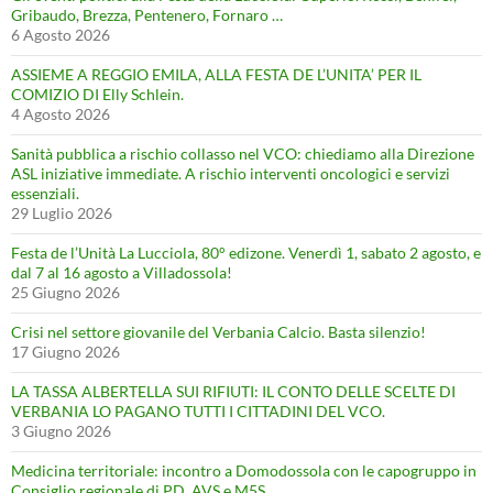
Gribaudo, Brezza, Pentenero, Fornaro …
6 Agosto 2026
ASSIEME A REGGIO EMILA, ALLA FESTA DE L’UNITA’ PER IL
COMIZIO DI Elly Schlein.
4 Agosto 2026
Sanità pubblica a rischio collasso nel VCO: chiediamo alla Direzione
ASL iniziative immediate. A rischio interventi oncologici e servizi
essenziali.
29 Luglio 2026
Festa de l’Unità La Lucciola, 80° edizone. Venerdì 1, sabato 2 agosto, e
dal 7 al 16 agosto a Villadossola!
25 Giugno 2026
Crisi nel settore giovanile del Verbania Calcio. Basta silenzio!
17 Giugno 2026
LA TASSA ALBERTELLA SUI RIFIUTI: IL CONTO DELLE SCELTE DI
VERBANIA LO PAGANO TUTTI I CITTADINI DEL VCO.
3 Giugno 2026
Medicina territoriale: incontro a Domodossola con le capogruppo in
Consiglio regionale di PD, AVS e M5S