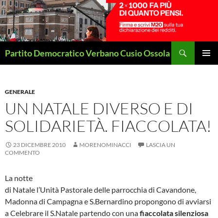
Vai
al
contenuto
Cerca
Partito Democratico Verbano Cusio Ossola
MENU
PRINCI
GENERALE
UN NATALE DIVERSO E DI
SOLIDARIETÀ. FIACCOLATA!
23 DICEMBRE 2010
MORENOMINACCI
LASCIA UN
COMMENTO
La notte
di Natale l’Unità Pastorale delle parrocchia di Cavandone,
Madonna di Campagna e S.Bernardino propongono di avviarsi
a Celebrare il S.Natale partendo con una
fiaccolata silenziosa