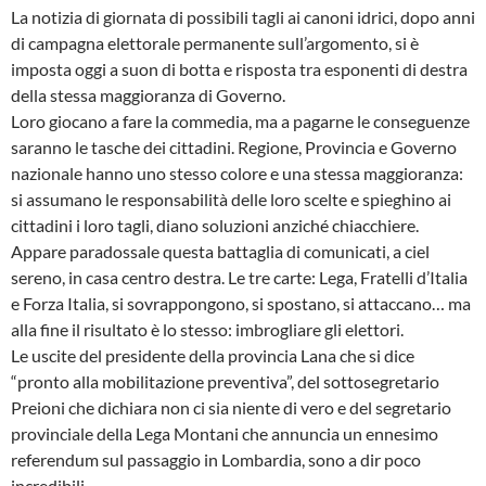
La notizia di giornata di possibili tagli ai canoni idrici, dopo anni
di campagna elettorale permanente sull’argomento, si è
imposta oggi a suon di botta e risposta tra esponenti di destra
della stessa maggioranza di Governo.
Loro giocano a fare la commedia, ma a pagarne le conseguenze
saranno le tasche dei cittadini. Regione, Provincia e Governo
nazionale hanno uno stesso colore e una stessa maggioranza:
si assumano le responsabilità delle loro scelte e spieghino ai
cittadini i loro tagli, diano soluzioni anziché chiacchiere.
Appare paradossale questa battaglia di comunicati, a ciel
sereno, in casa centro destra. Le tre carte: Lega, Fratelli d’Italia
e Forza Italia, si sovrappongono, si spostano, si attaccano… ma
alla fine il risultato è lo stesso: imbrogliare gli elettori.
Le uscite del presidente della provincia Lana che si dice
“pronto alla mobilitazione preventiva”, del sottosegretario
Preioni che dichiara non ci sia niente di vero e del segretario
provinciale della Lega Montani che annuncia un ennesimo
referendum sul passaggio in Lombardia, sono a dir poco
incredibili.