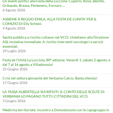
Gli eventi politici alla Festa della Lucciola: Cuperlo. Rossi, Benifei,
Gribaudo, Brezza, Pentenero, Fornaro …
6 Agosto 2026
ASSIEME A REGGIO EMILA, ALLA FESTA DE L’UNITA’ PER IL
COMIZIO DI Elly Schlein.
4 Agosto 2026
Sanità pubblica a rischio collasso nel VCO: chiediamo alla Direzione
ASL iniziative immediate. A rischio interventi oncologici e servizi
essenziali.
29 Luglio 2026
Festa de l’Unità La Lucciola, 80° edizone. Venerdì 1, sabato 2 agosto, e
dal 7 al 16 agosto a Villadossola!
25 Giugno 2026
Crisi nel settore giovanile del Verbania Calcio. Basta silenzio!
17 Giugno 2026
LA TASSA ALBERTELLA SUI RIFIUTI: IL CONTO DELLE SCELTE DI
VERBANIA LO PAGANO TUTTI I CITTADINI DEL VCO.
3 Giugno 2026
Medicina territoriale: incontro a Domodossola con le capogruppo in