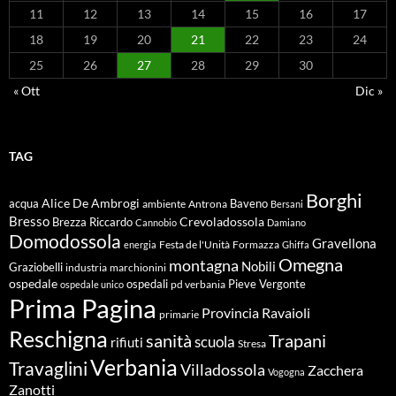
11
12
13
14
15
16
17
18
19
20
21
22
23
24
25
26
27
28
29
30
« Ott
Dic »
TAG
Borghi
Alice De Ambrogi
Baveno
acqua
ambiente
Antrona
Bersani
Bresso
Crevoladossola
Brezza Riccardo
Cannobio
Damiano
Domodossola
Gravellona
energia
Festa de l'Unità
Formazza
Ghiffa
Omegna
montagna
Nobili
Graziobelli
industria
marchionini
ospedale
ospedali
Pieve Vergonte
pd verbania
ospedale unico
Prima Pagina
Ravaioli
Provincia
primarie
Reschigna
sanità
Trapani
scuola
rifiuti
Stresa
Verbania
Travaglini
Villadossola
Zacchera
Vogogna
Zanotti