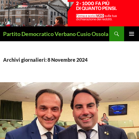
Vai
al
contenuto
Cerca
Partito Democratico Verbano Cusio Ossola
MENU
PRINCI
Archivi giornalieri: 8 Novembre 2024