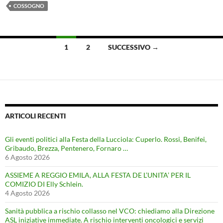
COSSOGNO
Navigazione
1
2
SUCCESSIVO →
articoli
ARTICOLI RECENTI
Gli eventi politici alla Festa della Lucciola: Cuperlo. Rossi, Benifei,
Gribaudo, Brezza, Pentenero, Fornaro …
6 Agosto 2026
ASSIEME A REGGIO EMILA, ALLA FESTA DE L’UNITA’ PER IL
COMIZIO DI Elly Schlein.
4 Agosto 2026
Sanità pubblica a rischio collasso nel VCO: chiediamo alla Direzione
ASL iniziative immediate. A rischio interventi oncologici e servizi