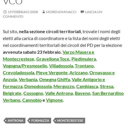
VCO
19 FEBBRAIO 2008
MORENOMINACCI
LASCIA UN
COMMENTO
Sul sito,
nella sezione circoli territoriali
, trovate i nomi degli
eletti alla carica di coordinatore e la lista dei nomi degli eletti
nei coordinamenti territoriali dei circoli del PD per la elezione
avvenuta sabato 23 febbraio.
Varzo
Masera e
Montecrestese,
Gravellona Toce
,
Piedimulera
,
Vogogna/Presmosello,
Villadossola
,
Trontano,
Crevoladossola
,
Pieve Vergonte
,
Arizzano
,
Ornavasso e
Anzola,
Verbania
,
Omegna
Ghiffa
,
Valle Antigorio e
Formazza
,
Domodossola
,
Mergozzo
,
Cambiasca,
Stresa
,
Belgirate,
Cossogno,
Valle Antrona,
Baveno,
San Bernardino
Verbano
,
Cannobio
e
Vignone
.
ANTRONA
FORMAZZA
MONTECRESTESE