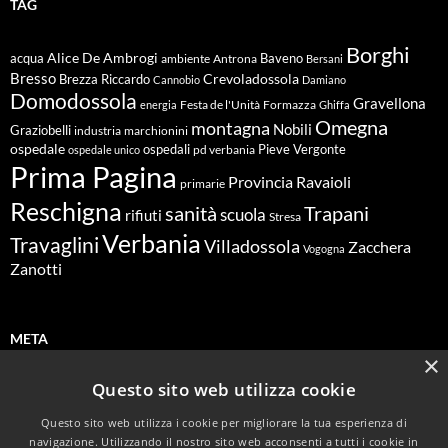
TAG
Borghi
Alice De Ambrogi
Baveno
acqua
ambiente
Antrona
Bersani
Bresso
Crevoladossola
Brezza Riccardo
Cannobio
Damiano
Domodossola
Gravellona
energia
Festa de l'Unità
Formazza
Ghiffa
Omegna
montagna
Nobili
Graziobelli
industria
marchionini
ospedale
ospedali
Pieve Vergonte
pd verbania
ospedale unico
Prima Pagina
Ravaioli
Provincia
primarie
Reschigna
sanità
Trapani
scuola
rifiuti
Stresa
Verbania
Travaglini
Villadossola
Zacchera
Vogogna
Zanotti
META
×
Questo sito web utilizza cookie
Accedi
Questo sito web utilizza i cookie per migliorare la tua esperienza di
Feed dei contenuti
navigazione. Utilizzando il nostro sito web acconsenti a tutti i cookie in