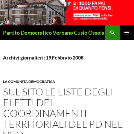
Vai
al
contenuto
Cerca
Partito Democratico Verbano Cusio Ossola
MENU
PRINCI
Archivi giornalieri: 19 Febbraio 2008
LA COMUNITÀ DEMOCRATICA
SUL SITO LE LISTE DEGLI
ELETTI DEI
COORDINAMENTI
TERRITORIALI DEL PD NEL