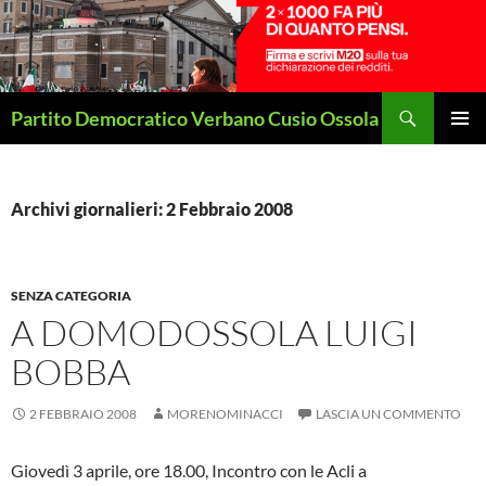
Vai
al
contenuto
Cerca
Partito Democratico Verbano Cusio Ossola
MENU
PRINCI
Archivi giornalieri: 2 Febbraio 2008
SENZA CATEGORIA
A DOMODOSSOLA LUIGI
BOBBA
2 FEBBRAIO 2008
MORENOMINACCI
LASCIA UN COMMENTO
Giovedì 3 aprile, ore 18.00, Incontro con le Acli a