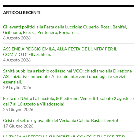
ARTICOLI RECENTI
Gli eventi politici alla Festa della Lucciola: Cuperlo. Rossi, Benifei,
Gribaudo, Brezza, Pentenero, Fornaro …
6 Agosto 2026
ASSIEME A REGGIO EMILA, ALLA FESTA DE L’UNITA’ PER IL
COMIZIO DI Elly Schlein.
4 Agosto 2026
Sanità pubblica a rischio collasso nel VCO: chiediamo alla Direzione
ASL iniziative immediate. A rischio interventi oncologici e servizi
essenziali.
29 Luglio 2026
Festa de l’Unità La Lucciola, 80° edizone. Venerdì 1, sabato 2 agosto, e
dal 7 al 16 agosto a Villadossola!
25 Giugno 2026
Crisi nel settore giovanile del Verbania Calcio. Basta silenzio!
17 Giugno 2026
LA TASSA ALBERTELLA SUI RIFIUTI: IL CONTO DELLE SCELTE DI