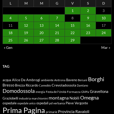
L
M
M
G
V
S
D
1
2
3
4
5
6
7
8
9
10
11
12
13
14
15
16
17
18
19
20
21
22
23
24
25
26
27
28
29
« Gen
Mar »
TAG
Borghi
Alice De Ambrogi
Baveno
acqua
ambiente
Antrona
Bersani
Bresso
Crevoladossola
Brezza Riccardo
Cannobio
Damiano
Domodossola
Gravellona
energia
Festa de l'Unità
Formazza
Ghiffa
Omegna
montagna
Nobili
Graziobelli
industria
marchionini
ospedale
ospedali
Pieve Vergonte
pd verbania
ospedale unico
Prima Pagina
Ravaioli
Provincia
primarie