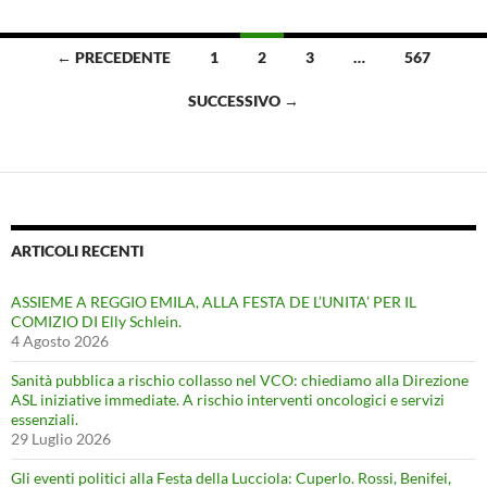
Navigazione
← PRECEDENTE
1
2
3
…
567
articoli
SUCCESSIVO →
ARTICOLI RECENTI
ASSIEME A REGGIO EMILA, ALLA FESTA DE L’UNITA’ PER IL
COMIZIO DI Elly Schlein.
4 Agosto 2026
Sanità pubblica a rischio collasso nel VCO: chiediamo alla Direzione
ASL iniziative immediate. A rischio interventi oncologici e servizi
essenziali.
29 Luglio 2026
Gli eventi politici alla Festa della Lucciola: Cuperlo. Rossi, Benifei,