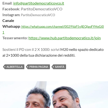
Email
:
info@partitodemocraticovco.it
Facebook
: PartitoDemocraticoVCO
Instagram
: PartitoDemocraticoVCO
Canale
Whatsapp
:
https://whatsapp.com/channel/0029VaF5vljEQIaoFYHoGi0
1
Tesseramento:
https://www.hub.partitodemocratico.it/join
Sostieni il PD con il 2 X 1000: scrivi
M20
nello spazio dedicato
al 2×1000 della tua dichiarazione dei redditi.
ALBERTELLA
PRIMA PAGINA
SANITÀ