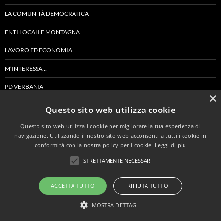
LA COMUNITÀ DEMOCRATICA
ENTI LOCALI E MONTAGNA
LAVORO ED ECONOMIA
M’INTERESSA…
PD VERBANIA
×
POLITICA GENERALE
Questo sito web utilizza cookie
SANITÀ E WELFARE
Questo sito web utilizza i cookie per migliorare la tua esperienza di
navigazione. Utilizzando il nostro sito web acconsenti a tutti i cookie in
SCUOLA E CULTURA
conformità con la nostra policy per i cookie.
Leggi di più
TURISMO
STRETTAMENTE NECESSARI
PROGETTO VCO – GRUPPO CONSILIARE IN PROVINCIA
ACCETTA TUTTO
RIFIUTA TUTTO
MOSTRA DETTAGLI