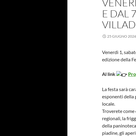
VENERD
E DAL 
VILLA
25 GIUGNO 202
Venerdì 1, sabato
edizione della Fe
Al link
Pro
La festa sarà ca
esponenti della p
locale.
Troverete come 
regionali, la frig
della paninoteca 
piadine, gli aperi