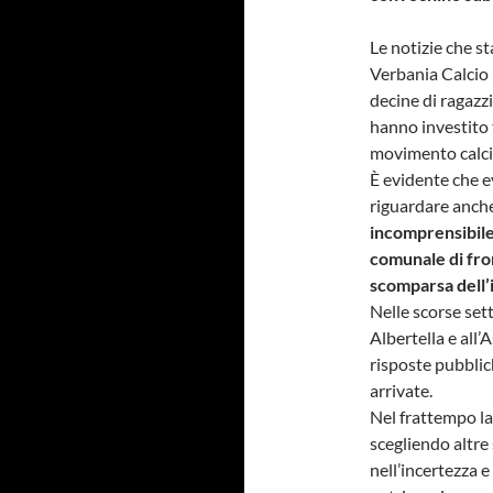
Le notizie che s
Verbania Calcio 
decine di ragazzi
hanno investito t
movimento calcis
È evidente che e
riguardare anche
incomprensibile 
comunale di fron
scomparsa dell’i
Nelle scorse se
Albertella e all
risposte pubblich
arrivate.
Nel frattempo la
scegliendo altre 
nell’incertezza e