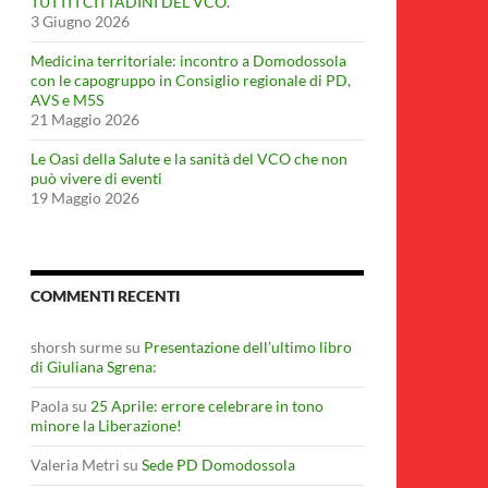
TUTTI I CITTADINI DEL VCO.
3 Giugno 2026
Medicina territoriale: incontro a Domodossola
con le capogruppo in Consiglio regionale di PD,
AVS e M5S
21 Maggio 2026
Le Oasi della Salute e la sanità del VCO che non
può vivere di eventi
19 Maggio 2026
COMMENTI RECENTI
shorsh surme
su
Presentazione dell’ultimo libro
di Giuliana Sgrena:
Paola
su
25 Aprile: errore celebrare in tono
minore la Liberazione!
Valeria Metri
su
Sede PD Domodossola