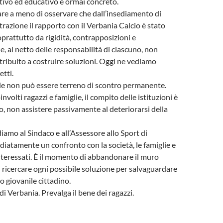
ivo ed educativo è ormai concreto.
re a meno di osservare che dall’insediamento di
azione il rapporto con il Verbania Calcio è stato
oprattutto da rigidità, contrapposizioni e
e, al netto delle responsabilità di ciascuno, non
ribuito a costruire soluzioni. Oggi ne vediamo
etti.
le non può essere terreno di scontro permanente.
olti ragazzi e famiglie, il compito delle istituzioni è
go, non assistere passivamente al deteriorarsi della
iamo al Sindaco e all’Assessore allo Sport di
atamente un confronto con la società, le famiglie e
 interessati. È il momento di abbandonare il muro
 ricercare ogni possibile soluzione per salvaguardare
io giovanile cittadino.
di Verbania. Prevalga il bene dei ragazzi.