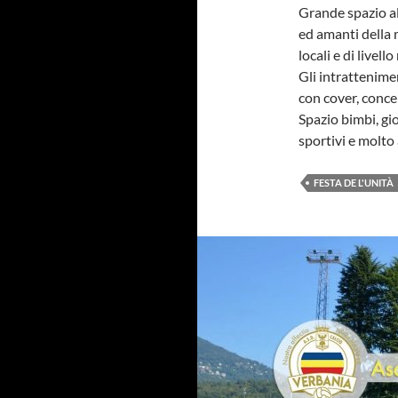
Grande spazio al
ed amanti della 
locali e di livell
Gli intrattenimen
con cover, concer
Spazio bimbi, gi
sportivi e molto
FESTA DE L'UNITÀ