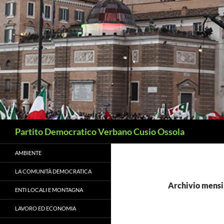
Vai
al
contenuto
Cerca
Partito Democratico Verbano Cusio Ossola
AMBIENTE
LA COMUNITÀ DEMOCRATICA
Archivio mensi
ENTI LOCALI E MONTAGNA
LAVORO ED ECONOMIA