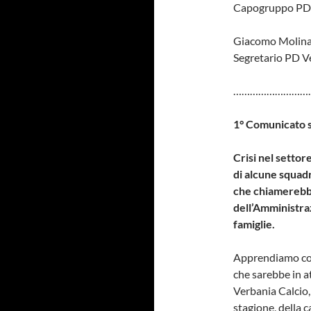
Capogruppo PD 
Giacomo Molina
Segretario PD V
………………………
1° Comunicato 
Crisi nel settor
di alcune squad
che chiamerebbe
dell’Amministra
famiglie.
Apprendiamo con
che sarebbe in a
Verbania Calcio, 
stagione, della 