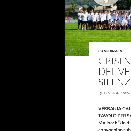
PD VERBANIA
CRISI 
DEL VE
SILENZ
17 GIUGNO 202
VERBANIA CALC
TAVOLO PER SA
Molinari:
“Un du
convochino subit