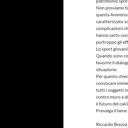
patrimonio sport
Non possiamo fa
questa Amministr
caratterizzato s
complicazioni ch
hanno certo cont
purtroppo gli eff
Lo sport giovani
Quando sono coinv
favorire il dialo
situazione.
Per questo chied
convocare immedi
tutti i soggetti
contro muro e di
il futuro del calc
Prevalga il bene 
Riccardo Brezza