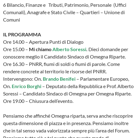
6 Bilancio, Finanze e Tributi, Patrimonio, Personale (Uffici
Comunali), Anagrafe e Stato Civile – Quartieri – Unione di
Comuni
IL PROGRAMMA
Ore 14.00 – Apertura Punti di Dialogo
Ore 15.00 –
Mi chiamo
Alberto Soressi
.
Dieci domande per
conoscere meglio il Candidato Sindaco di Omegna Riparte.
Ore 16.30 – PNRR, fiumi di soldi o fiumi di parole. Come
rendere concrete al territorio le risorse del PNRR.
Intervengono: On.
Brando Benifei
– Parlamentare Europeo,
On.
Enrico Borghi
– Deputato della Repubblica e Prof. Alberto
Soressi – Candidato Sindaco di Omegna per Omegna Riparte.
Ore 19.00 – Chiusura dell’evento.
Pensiamo che affinché Omegna riparta, serva anche riscoprire
questa dimensione di piazza e in presenza. Pensiamo inoltre
che in tal senso vada valorizzata sempre più l’area del Forum.
Pensiamo tutto ciò a tal punto che questo modo di