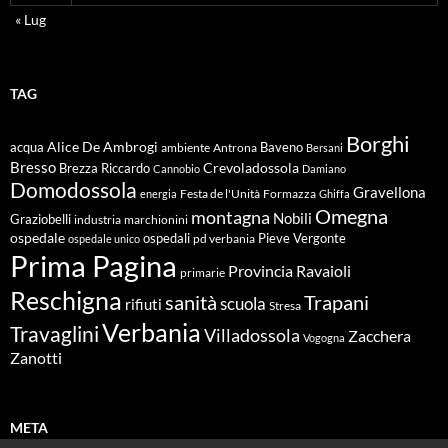
« Lug
TAG
Borghi
Alice De Ambrogi
Baveno
acqua
ambiente
Antrona
Bersani
Bresso
Crevoladossola
Brezza Riccardo
Cannobio
Damiano
Domodossola
Gravellona
energia
Festa de l'Unità
Formazza
Ghiffa
Omegna
montagna
Nobili
Graziobelli
industria
marchionini
ospedale
ospedali
Pieve Vergonte
pd verbania
ospedale unico
Prima Pagina
Ravaioli
Provincia
primarie
Reschigna
sanità
Trapani
scuola
rifiuti
Stresa
Verbania
Travaglini
Villadossola
Zacchera
Vogogna
Zanotti
META