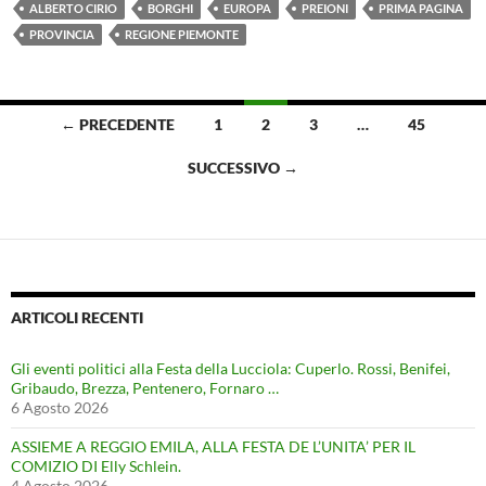
ALBERTO CIRIO
BORGHI
EUROPA
PREIONI
PRIMA PAGINA
PROVINCIA
REGIONE PIEMONTE
Navigazione
← PRECEDENTE
1
2
3
…
45
articoli
SUCCESSIVO →
ARTICOLI RECENTI
Gli eventi politici alla Festa della Lucciola: Cuperlo. Rossi, Benifei,
Gribaudo, Brezza, Pentenero, Fornaro …
6 Agosto 2026
ASSIEME A REGGIO EMILA, ALLA FESTA DE L’UNITA’ PER IL
COMIZIO DI Elly Schlein.
4 Agosto 2026