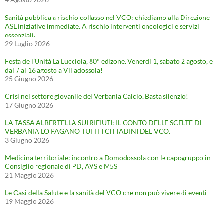
Sanità pubblica a rischio collasso nel VCO: chiediamo alla Direzione
ASL iniziative immediate. A rischio interventi oncologici e servizi
essenziali.
29 Luglio 2026
Festa de l’Unità La Lucciola, 80° edizone. Venerdì 1, sabato 2 agosto, e
dal 7 al 16 agosto a Villadossola!
25 Giugno 2026
Crisi nel settore giovanile del Verbania Calcio. Basta silenzio!
17 Giugno 2026
LA TASSA ALBERTELLA SUI RIFIUTI: IL CONTO DELLE SCELTE DI
VERBANIA LO PAGANO TUTTI I CITTADINI DEL VCO.
3 Giugno 2026
Medicina territoriale: incontro a Domodossola con le capogruppo in
Consiglio regionale di PD, AVS e M5S
21 Maggio 2026
Le Oasi della Salute e la sanità del VCO che non può vivere di eventi
19 Maggio 2026