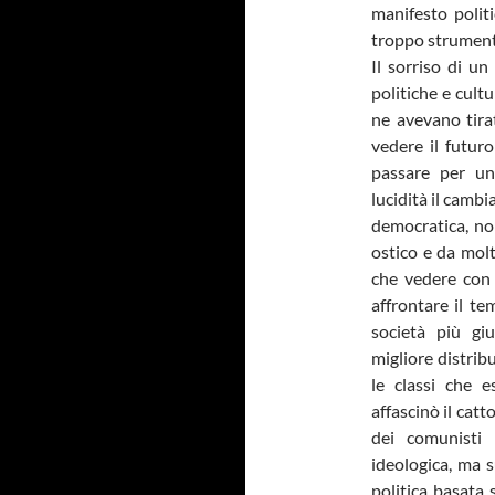
manifesto polit
troppo strumenta
Il sorriso di u
politiche e cultu
ne avevano tirat
vedere il futur
passare per un
lucidità il camb
democratica, no
ostico e da molt
che vedere con 
affrontare il te
società più giu
migliore distrib
le classi che e
affascinò il cat
dei comunisti 
ideologica, ma 
politica basata 