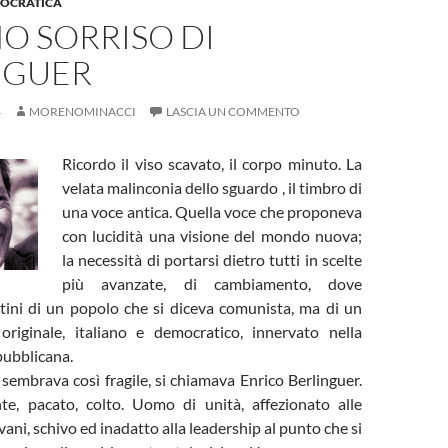
MOCRATICA
MO SORRISO DI
NGUER
4
MORENOMINACCI
LASCIA UN COMMENTO
Ricordo il viso scavato, il corpo minuto. La
velata malinconia dello sguardo , il timbro di
una voce antica. Quella voce che proponeva
con lucidità una visione del mondo nuova;
la necessità di portarsi dietro tutti in scelte
più avanzate, di cambiamento, dove
tini di un popolo che si diceva comunista, ma di un
originale, italiano e democratico, innervato nella
pubblicana.
embrava così fragile, si chiamava Enrico Berlinguer.
ante, pacato, colto. Uomo di unità, affezionato alle
ani, schivo ed inadatto alla leadership al punto che si