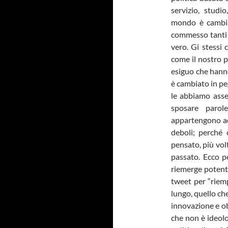
servizio, studi
mondo è cambiat
commesso tanti 
vero. Gi stessi
come il nostro pa
esiguo che hanno
è cambiato in pe
le abbiamo asse
sposare parol
appartengono ad
deboli; perché 
pensato, più volt
passato. Ecco pe
riemerge potent
tweet per “riemp
lungo, quello ch
innovazione e ob
che non è ideolo