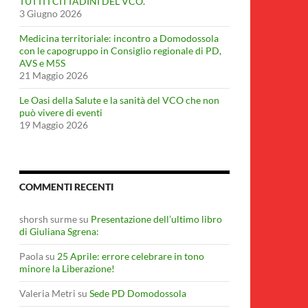
TUTTI I CITTADINI DEL VCO.
3 Giugno 2026
Medicina territoriale: incontro a Domodossola
con le capogruppo in Consiglio regionale di PD,
AVS e M5S
21 Maggio 2026
Le Oasi della Salute e la sanità del VCO che non
può vivere di eventi
19 Maggio 2026
COMMENTI RECENTI
shorsh surme
su
Presentazione dell’ultimo libro
di Giuliana Sgrena:
Paola
su
25 Aprile: errore celebrare in tono
minore la Liberazione!
Valeria Metri
su
Sede PD Domodossola