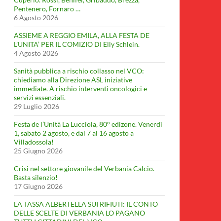
Pentenero, Fornaro …
6 Agosto 2026
ASSIEME A REGGIO EMILA, ALLA FESTA DE
L’UNITA’ PER IL COMIZIO DI Elly Schlein.
4 Agosto 2026
Sanità pubblica a rischio collasso nel VCO:
chiediamo alla Direzione ASL iniziative
immediate. A rischio interventi oncologici e
servizi essenziali.
29 Luglio 2026
Festa de l’Unità La Lucciola, 80° edizone. Venerdì
1, sabato 2 agosto, e dal 7 al 16 agosto a
Villadossola!
25 Giugno 2026
Crisi nel settore giovanile del Verbania Calcio.
Basta silenzio!
17 Giugno 2026
LA TASSA ALBERTELLA SUI RIFIUTI: IL CONTO
DELLE SCELTE DI VERBANIA LO PAGANO