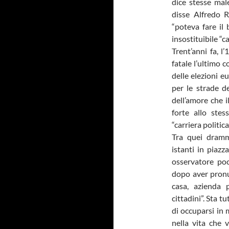
dice stesse mal
disse Alfredo R
“poteva fare il 
insostituibile “c
Trent’anni fa, l
fatale l’ultimo 
delle elezioni eu
per le strade d
dell’amore che 
forte allo ste
“carriera politic
Tra quei dramm
istanti in piazz
osservatore poc
dopo aver pronun
casa, azienda 
cittadini”. Sta t
di occuparsi in 
nella vita che 