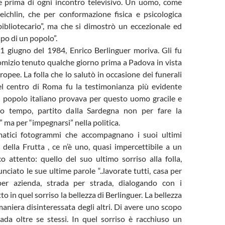
e prima di ogni incontro televisivo. Un uomo, come
eichlin, che per conformazione fisica e psicologica
bibliotecario”, ma che si dimostrò un eccezionale ed
apo di un popolo”.
’11 giugno del 1984, Enrico Berlinguer moriva. Gli fu
comizio tenuto qualche giorno prima a Padova in vista
ropee. La folla che lo salutò in occasione dei funerali
el centro di Roma fu la testimonianza più evidente
il popolo italiano provava per questo uomo gracile e
sso tempo, partito dalla Sardegna non per fare la
a” ma per “impegnarsi” nella politica.
atici fotogrammi che accompagnano i suoi ultimi
a della Frutta , ce n’è uno, quasi impercettibile a un
o attento: quello del suo ultimo sorriso alla folla,
ciato le sue ultime parole “..lavorate tutti, casa per
per azienda, strada per strada, dialogando con i
utto in quel sorriso la bellezza di Berlinguer. La bellezza
maniera disinteressata degli altri. Di avere uno scopo
vada oltre se stessi. In quel sorriso è racchiuso un