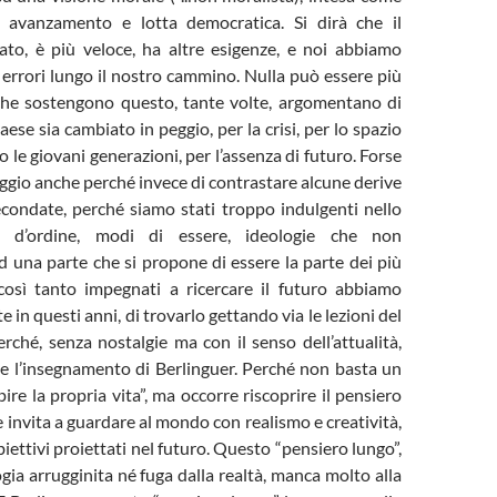
o, avanzamento e lotta democratica. Si dirà che il
o, è più veloce, ha altre esigenze, e noi abbiamo
errori lungo il nostro cammino. Nulla può essere più
 che sostengono questo, tante volte, argomentano di
ese sia cambiato in peggio, per la crisi, per lo spazio
 le giovani generazioni, per l’assenza di futuro. Forse
ggio anche perché invece di contrastare alcune derive
condate, perché siamo stati troppo indulgenti nello
e d’ordine, modi di essere, ideologie che non
 una parte che si propone di essere la parte dei più
così tanto impegnati a ricercare il futuro abbiamo
e in questi anni, di trovarlo gettando via le lezioni del
rché, senza nostalgie ma con il senso dell’attualità,
e l’insegnamento di Berlinguer. Perché non basta un
ire la propria vita”, ma occorre riscoprire il pensiero
e invita a guardare al mondo con realismo e creatività,
iettivi proiettati nel futuro. Questo “pensiero lungo”,
gia arrugginita né fuga dalla realtà, manca molto alla