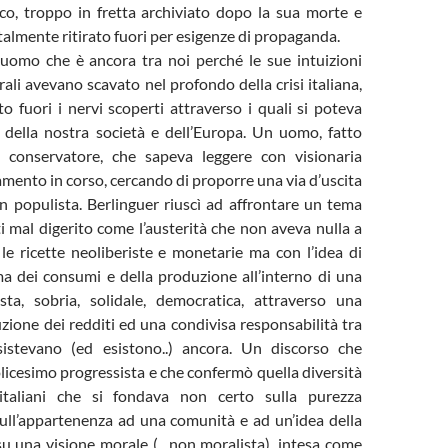
ico, troppo in fretta archiviato dopo la sua morte e
lmente ritirato fuori per esigenze di propaganda.
n uomo che è ancora tra noi perché le sue intuizioni
rali avevano scavato nel profondo della crisi italiana,
o fuori i nervi scoperti attraverso i quali si poteva
o della nostra società e dell’Europa. Un uomo, fatto
 conservatore, che sapeva leggere con visionaria
iamento in corso, cercando di proporre una via d’uscita
n populista. Berlinguer riuscì ad affrontare un tema
i mal digerito come l’austerità che non aveva nulla a
le ricette neoliberiste e monetarie ma con l’idea di
ma dei consumi e della produzione all’interno di una
sta, sobria, solidale, democratica, attraverso una
uzione dei redditi ed una condivisa responsabilità tra
sistevano (ed esistono..) ancora. Un discorso che
tolicesimo progressista e che confermò quella diversità
italiani che si fondava non certo sulla purezza
sull’appartenenza ad una comunità e ad un’idea della
su una visione morale ( ..non moralista), intesa come