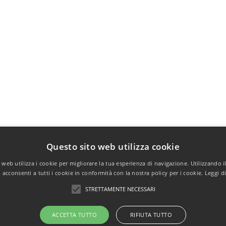
Questo sito web utilizza cookie
web utilizza i cookie per migliorare la tua esperienza di navigazione. Utilizzando i
acconsenti a tutti i cookie in conformità con la nostra policy per i cookie.
Leggi d
STRETTAMENTE NECESSARI
ACCETTA TUTTO
RIFIUTA TUTTO