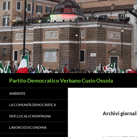
Vai
al
contenuto
Cerca
Partito Democratico Verbano Cusio Ossola
AMBIENTE
LA COMUNITÀ DEMOCRATICA
Archivi giornal
ENTI LOCALI E MONTAGNA
LAVORO ED ECONOMIA