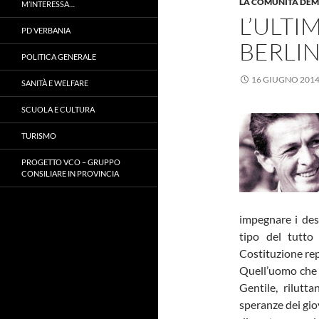
LA COMUNITÀ DE
M’INTERESSA…
L’ULTI
PD VERBANIA
BERLI
POLITICA GENERALE
16 GIUGNO 201
SANITÀ E WELFARE
SCUOLA E CULTURA
TURISMO
PROGETTO VCO – GRUPPO
CONSILIARE IN PROVINCIA
impegnare i des
tipo del tutto 
Costituzione re
Quell’uomo che s
Gentile, rilutt
speranze dei giov