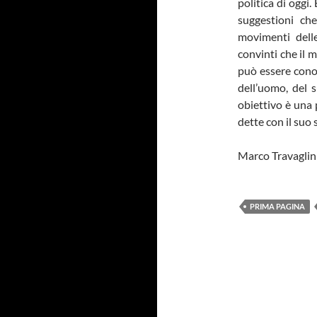
politica di oggi
suggestioni che
movimenti dell
convinti che il 
può essere conos
dell’uomo, del s
obiettivo è una
dette con il suo 
Marco Travaglin
PRIMA PAGINA