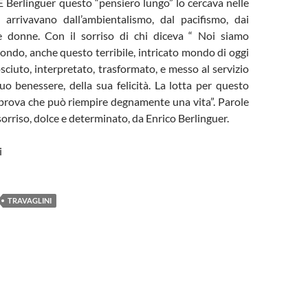
. E Berlinguer questo “pensiero lungo” lo cercava nelle
 arrivavano dall’ambientalismo, dal pacifismo, dai
e donne. Con il sorriso di chi diceva “ Noi siamo
mondo, anche questo terribile, intricato mondo di oggi
ciuto, interpretato, trasformato, e messo al servizio
uo benessere, della sua felicità. La lotta per questo
 prova che può riempire degnamente una vita”. Parole
sorriso, dolce e determinato, da Enrico Berlinguer.
i
TRAVAGLINI