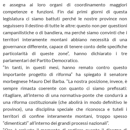
e assegna ai loro organi di coordinamento maggiori
competenze e funzioni. Fin dai primi giorni di questa
legislatura ci siamo battuti perché le nostre province non
seguissero il destino di tutte le altre: questo non per questioni
campanilistiche o di bandiera, ma perché siamo convinti che i
territori interamente montani abbiano necessità di una
governance differente, capace di tenere conto delle specifiche
particolarità di queste zone”, hanno dichiarato i tre
parlamentari del Partito Democratico.
“In tanti, in questi mesi, hanno remato contro questo
importante progetto di riforma” ha spiegato il senatore
morbegnese Mauro Del Barba. “La nostra posizione, invece, è
sempre rimasta coerente con quanto ci siamo prefissati:
ritagliare, all’interno di una normativa-ponte che condurrà a
una riforma costituzionale (che abolirà in modo definitivo le
province), una disciplina speciale che riconosca e tuteli i
territori di confine interamente montani, troppo spesso
“dimenticati” all’interno dei grandi processi nazionali”.
“Ora è arrivato il momento di cogliere quanto il disegno di