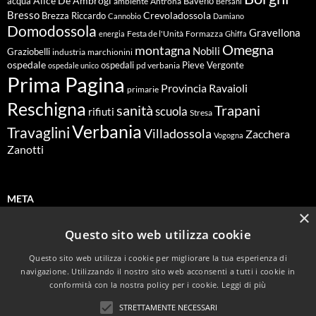
Alice De Ambrogi
Baveno
acqua
ambiente
Antrona
Bersani
Bresso
Crevoladossola
Brezza Riccardo
Cannobio
Damiano
Domodossola
Gravellona
energia
Festa de l'Unità
Formazza
Ghiffa
Omegna
montagna
Nobili
Graziobelli
industria
marchionini
ospedale
ospedali
Pieve Vergonte
pd verbania
ospedale unico
Prima Pagina
Ravaioli
Provincia
primarie
Reschigna
sanità
Trapani
scuola
rifiuti
Stresa
Verbania
Travaglini
Villadossola
Zacchera
Vogogna
Zanotti
META
×
Questo sito web utilizza cookie
Accedi
Questo sito web utilizza i cookie per migliorare la tua esperienza di
Feed dei contenuti
navigazione. Utilizzando il nostro sito web acconsenti a tutti i cookie in
conformità con la nostra policy per i cookie.
Leggi di più
Feed dei commenti
STRETTAMENTE NECESSARI
WordPress.org