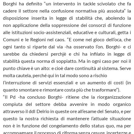
Borghi ha definito “un intervento in tackle scivolato che fa
cadere il settore nella confusione normativa più assoluta” la
disposizione inserita in legge di stabilità che, abolendo la
non applicazione della soppressione dei consorzi di funzione
alle istituzioni socio-assistenziali, educative e culturali, getta i
Comuni e le Regioni nel caos. “E come nel gioco dell’oca, che
ogni tanto si riparte dal via -ha osservato l’on. Borghi- e ci
sarebbe da chiedersi perchjè e chi ha infilato in legge di
stabilità questa norma di soppiatto. Ma in ogni caso per noi il
punto chiave è un alto: e cioè dare continuità al sistema. Serve
molta cautela, perché qui in tal modo sono a rischio
l’interruzione di servizi essenziali e un aumento di costi (in
quanto smontare e rimontare costa più che trasformare”).
“Il Pd -ha concluso Borghi- ritiene che la riorganizzazione
compiuta del settore debba avvenire in modo organico
attraverso il ddl Delrio in queste ore all’esame del Senato, e per
questo la nostra richiesta di mantenere l’attuale situazione
non è in funzione del congelamento dello status quo, ma per
accompagnare il processo di riforma senza cesure, incertezze e