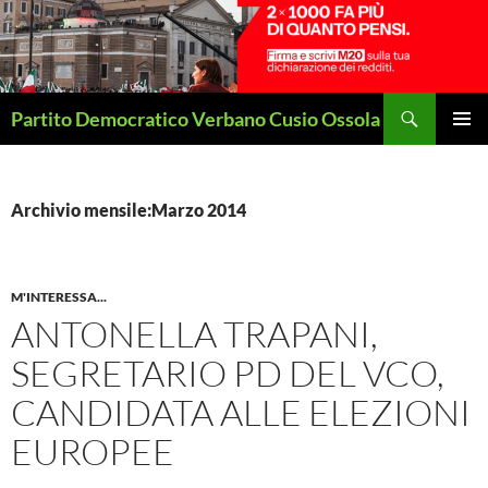
Vai
al
contenuto
Cerca
Partito Democratico Verbano Cusio Ossola
MENU
PRINCI
Archivio mensile:Marzo 2014
M'INTERESSA...
ANTONELLA TRAPANI,
SEGRETARIO PD DEL VCO,
CANDIDATA ALLE ELEZIONI
EUROPEE