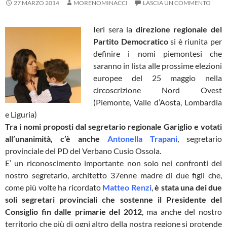
27 MARZO 2014
MORENOMINACCI
LASCIA UN COMMENTO
Ieri sera la
direzione regionale del
Partito Democratico
si è riunita per
definire i nomi piemontesi che
saranno in lista alle prossime elezioni
europee del 25 maggio nella
circoscrizione Nord Ovest
(Piemonte, Valle d’Aosta, Lombardia
e Liguria)
Tra i nomi proposti dal segretario regionale Gariglio e votati
all’unanimità, c’è anche
Antonella Trapani
, segretario
provinciale del PD del Verbano Cusio Ossola.
E’ un riconoscimento importante non solo nei confronti del
nostro segretario, architetto 37enne madre di due figli che,
come più volte ha ricordato
Matteo Renzi
,
è stata una dei due
soli segretari provinciali che sostenne il Presidente del
Consiglio fin dalle primarie del 2012
, ma anche del nostro
territorio che più di ogni altro della nostra regione si protende