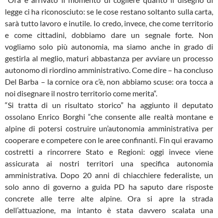
legge ci ha riconosciuto: se le cose restano soltanto sulla carta,
sarà tutto lavoro e inutile. Io credo, invece, che come territorio
e come cittadini, dobbiamo dare un segnale forte. Non
vogliamo solo più autonomia, ma siamo anche in grado di
gestirla al meglio, maturi abbastanza per avviare un processo
autonomo di riordino amministrativo. Come dire – ha concluso
Del Barba – la cornice ora c’è, non abbiamo scuse: ora tocca a
noi disegnare il nostro territorio come merita“.
“Si tratta di un risultato storico” ha aggiunto il deputato
ossolano Enrico Borghi “che consente alle realtà montane e
alpine di potersi costruire un’autonomia amministrativa per
cooperare e competere con le aree confinanti. Fin qui eravamo
costretti a rincorrere Stato e Regioni: oggi invece viene
assicurata ai nostri territori una specifica autonomia
amministrativa. Dopo 20 anni di chiacchiere federaliste, un
solo anno di governo a guida PD ha saputo dare risposte
concrete alle terre alte alpine. Ora si apre la strada
dell’attuazione, ma intanto è stata davvero scalata una