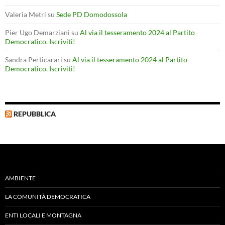
Valeria Metri
su
Sede PD Domodossola
Pier Ugo Demarziani
su
Al via il tesseramento 2024 al Partito
Democratico. Iscriviti!
Sandra Perticarari
su
Al via il tesseramento 2024 al Partito
Democratico. Iscriviti!
REPUBBLICA
AMBIENTE
LA COMUNITÀ DEMOCRATICA
ENTI LOCALI E MONTAGNA