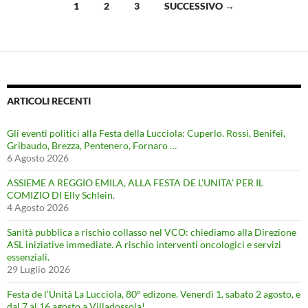
Navigazione
1
2
3
SUCCESSIVO →
articoli
ARTICOLI RECENTI
Gli eventi politici alla Festa della Lucciola: Cuperlo. Rossi, Benifei,
Gribaudo, Brezza, Pentenero, Fornaro …
6 Agosto 2026
ASSIEME A REGGIO EMILA, ALLA FESTA DE L’UNITA’ PER IL
COMIZIO DI Elly Schlein.
4 Agosto 2026
Sanità pubblica a rischio collasso nel VCO: chiediamo alla Direzione
ASL iniziative immediate. A rischio interventi oncologici e servizi
essenziali.
29 Luglio 2026
Festa de l’Unità La Lucciola, 80° edizone. Venerdì 1, sabato 2 agosto, e
dal 7 al 16 agosto a Villadossola!