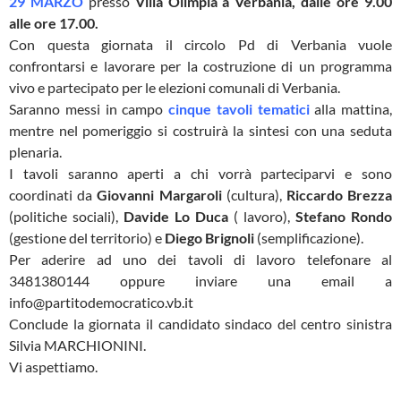
29 MARZO
presso
Villa Olimpia a Verbania, dalle ore 9.00
alle ore 17.00.
Con questa giornata il circolo Pd di Verbania vuole
confrontarsi e lavorare per la costruzione di un programma
vivo e partecipato per le elezioni comunali di Verbania.
Saranno messi in campo
cinque tavoli tematici
alla mattina,
mentre nel pomeriggio si costruirà la sintesi con una seduta
plenaria.
I tavoli saranno aperti a chi vorrà parteciparvi e sono
coordinati da
Giovanni Margaroli
(cultura),
Riccardo Brezza
(politiche sociali),
Davide Lo Duca
( lavoro),
Stefano Rondo
(gestione del territorio) e
Diego Brignoli
(semplificazione).
Per aderire ad uno dei tavoli di lavoro telefonare al
3481380144 oppure inviare una email a
info@partitodemocratico.vb.it
Conclude la giornata il candidato sindaco del centro sinistra
Silvia MARCHIONINI.
Vi aspettiamo.