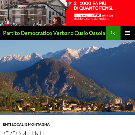
Vai
al
contenuto
Cerca
Partito Democratico Verbano Cusio Ossola
MENU
PRINCI
ENTI LOCALI E MONTAGNA
COMUNI