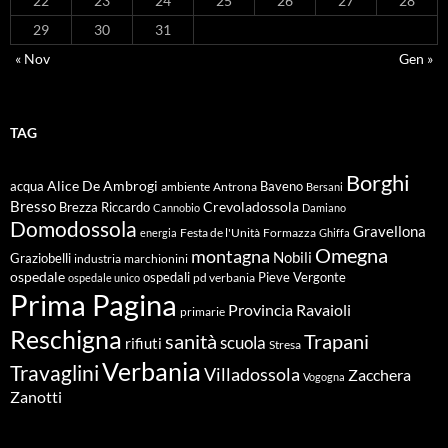
22
23
24
25
26
27
28
29
30
31
« Nov
Gen »
TAG
Borghi
Alice De Ambrogi
Baveno
acqua
ambiente
Antrona
Bersani
Bresso
Crevoladossola
Brezza Riccardo
Cannobio
Damiano
Domodossola
Gravellona
energia
Festa de l'Unità
Formazza
Ghiffa
Omegna
montagna
Nobili
Graziobelli
industria
marchionini
ospedale
ospedali
Pieve Vergonte
pd verbania
ospedale unico
Prima Pagina
Ravaioli
Provincia
primarie
Reschigna
sanità
Trapani
scuola
rifiuti
Stresa
Verbania
Travaglini
Villadossola
Zacchera
Vogogna
Zanotti