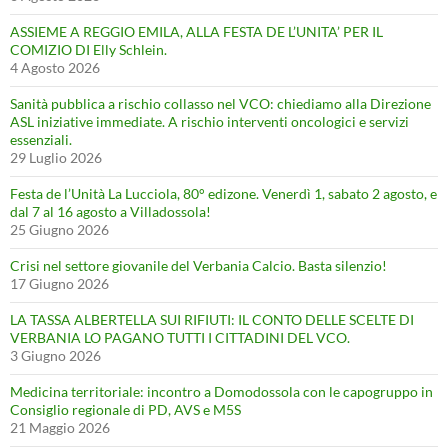
ASSIEME A REGGIO EMILA, ALLA FESTA DE L’UNITA’ PER IL
COMIZIO DI Elly Schlein.
4 Agosto 2026
Sanità pubblica a rischio collasso nel VCO: chiediamo alla Direzione
ASL iniziative immediate. A rischio interventi oncologici e servizi
essenziali.
29 Luglio 2026
Festa de l’Unità La Lucciola, 80° edizone. Venerdì 1, sabato 2 agosto, e
dal 7 al 16 agosto a Villadossola!
25 Giugno 2026
Crisi nel settore giovanile del Verbania Calcio. Basta silenzio!
17 Giugno 2026
LA TASSA ALBERTELLA SUI RIFIUTI: IL CONTO DELLE SCELTE DI
VERBANIA LO PAGANO TUTTI I CITTADINI DEL VCO.
3 Giugno 2026
Medicina territoriale: incontro a Domodossola con le capogruppo in
Consiglio regionale di PD, AVS e M5S
21 Maggio 2026