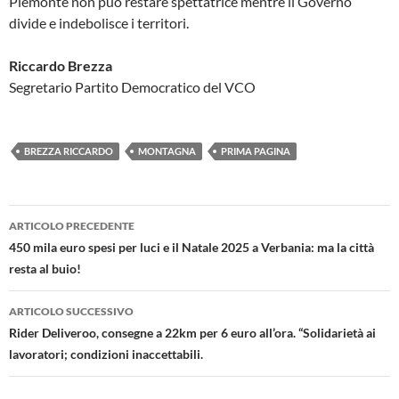
Piemonte non può restare spettatrice mentre il Governo
divide e indebolisce i territori.
Riccardo Brezza
Segretario Partito Democratico del VCO
BREZZA RICCARDO
MONTAGNA
PRIMA PAGINA
Navigazione
ARTICOLO PRECEDENTE
articolo
450 mila euro spesi per luci e il Natale 2025 a Verbania: ma la città
resta al buio!
ARTICOLO SUCCESSIVO
Rider Deliveroo, consegne a 22km per 6 euro all’ora. “Solidarietà ai
lavoratori; condizioni inaccettabili.