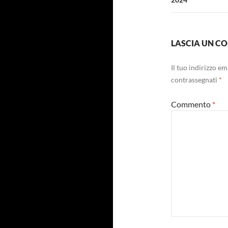
LASCIA UN 
Il tuo indirizzo e
contrassegnati
*
Commento
*