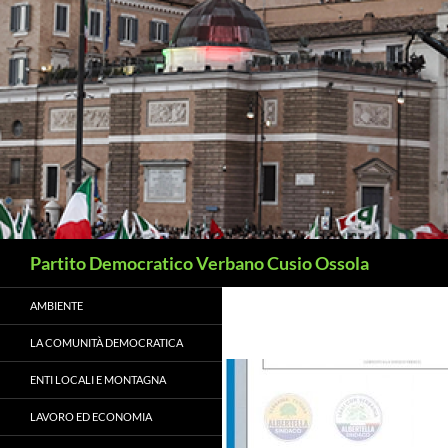
Vai
al
contenuto
Cerca
Partito Democratico Verbano Cusio Ossola
AMBIENTE
LA COMUNITÀ DEMOCRATICA
ENTI LOCALI E MONTAGNA
LAVORO ED ECONOMIA