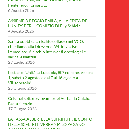
Pentenero, Fornaro …
6 Agosto 2026
ASSIEME A REGGIO EMILA, ALLA FESTA DE
L’UNITA’ PER IL COMIZIO DI Elly Schlein.
4 Agosto 2026
Sanità pubblica a rischio collasso nel VCO:
chiediamo alla Direzione ASL iniziative
immediate. A rischio interventi oncologici e
servizi essenziali.
29 Luglio 2026
Festa de l’Unità La Lucciola, 80° edizone. Venerdì
1, sabato 2 agosto, e dal 7 al 16 agosto a
Villadossola!
25 Giugno 2026
Crisi nel settore giovanile del Verbania Calcio.
Basta silenzio!
17 Giugno 2026
LA TASSA ALBERTELLA SUI RIFIUTI: IL CONTO
DELLE SCELTE DI VERBANIA LO PAGANO