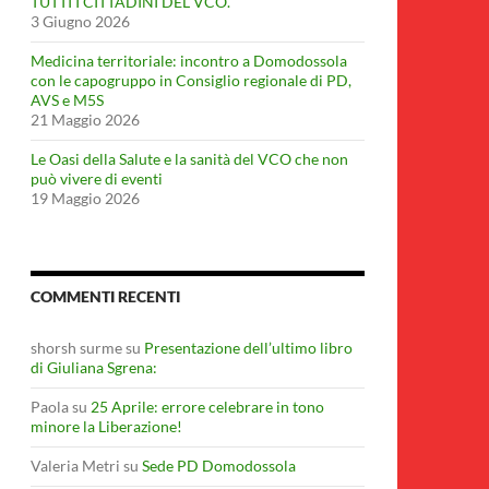
TUTTI I CITTADINI DEL VCO.
3 Giugno 2026
Medicina territoriale: incontro a Domodossola
con le capogruppo in Consiglio regionale di PD,
AVS e M5S
21 Maggio 2026
Le Oasi della Salute e la sanità del VCO che non
può vivere di eventi
19 Maggio 2026
COMMENTI RECENTI
shorsh surme
su
Presentazione dell’ultimo libro
di Giuliana Sgrena:
Paola
su
25 Aprile: errore celebrare in tono
minore la Liberazione!
Valeria Metri
su
Sede PD Domodossola