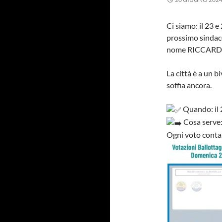
Ci siamo: il 23 e
prossimo sindaco
nome RICCARD
La città è a un b
soffia ancora.
Quando: il 2
Cosa serve:
Ogni voto conta