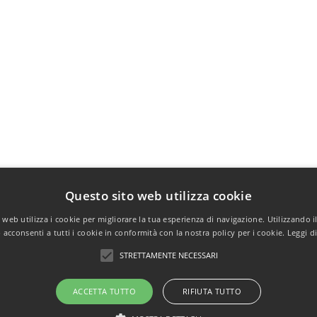
Questo sito web utilizza cookie
web utilizza i cookie per migliorare la tua esperienza di navigazione. Utilizzando i
acconsenti a tutti i cookie in conformità con la nostra policy per i cookie.
Leggi d
STRETTAMENTE NECESSARI
ACCETTA TUTTO
RIFIUTA TUTTO