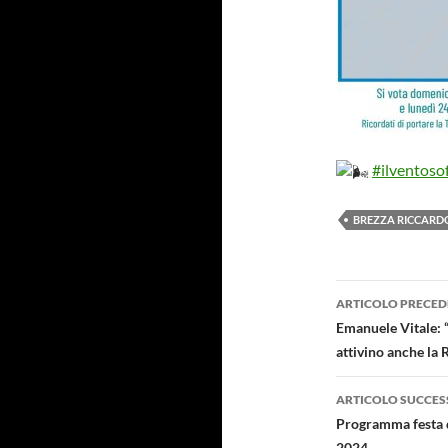
#ilventoso
BREZZA RICCARD
Navigazi
ARTICOLO PRECED
articolo
Emanuele Vitale: “G
attivino anche la 
ARTICOLO SUCCES
Programma festa de
2024