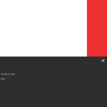
×
l nostro sito
i più