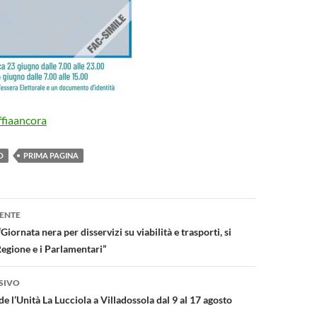
ffiaancora
O
PRIMA PAGINA
one
ENTE
iornata nera per disservizi su viabilità e trasporti, si
Regione e i Parlamentari”
SIVO
 l’Unità La Lucciola a Villadossola dal 9 al 17 agosto