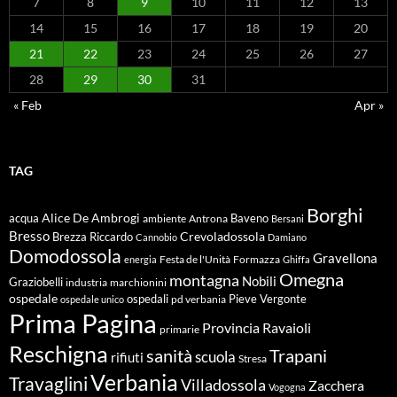
7
8
9
10
11
12
13
14
15
16
17
18
19
20
21
22
23
24
25
26
27
28
29
30
31
« Feb
Apr »
TAG
Borghi
Alice De Ambrogi
Baveno
acqua
ambiente
Antrona
Bersani
Bresso
Crevoladossola
Brezza Riccardo
Cannobio
Damiano
Domodossola
Gravellona
energia
Festa de l'Unità
Formazza
Ghiffa
Omegna
montagna
Nobili
Graziobelli
industria
marchionini
ospedale
ospedali
Pieve Vergonte
pd verbania
ospedale unico
Prima Pagina
Ravaioli
Provincia
primarie
Reschigna
sanità
Trapani
scuola
rifiuti
Stresa
Verbania
Travaglini
Villadossola
Zacchera
Vogogna