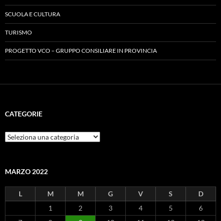
SCUOLA E CULTURA
TURISMO
PROGETTO VCO – GRUPPO CONSILIARE IN PROVINCIA
CATEGORIE
Categorie
MARZO 2022
L
M
M
G
V
S
D
1
2
3
4
5
6