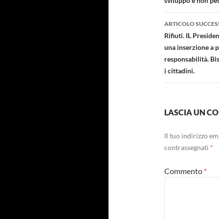
sviluppo e non pes
ARTICOLO SUCCES
Rifiuti. IL Preside
una inserzione a 
responsabilità. Bi
i cittadini.
LASCIA UN 
Il tuo indirizzo e
contrassegnati
*
Commento
*