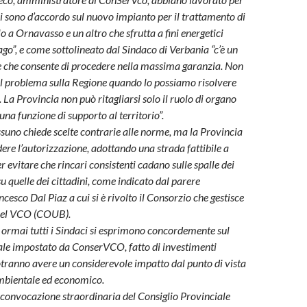
ni sono d’accordo sul nuovo impianto per il trattamento di
lo a Ornavasso e un altro che sfrutta a fini energetici
go”, e come sottolineato dal Sindaco di Verbania “c’è un
 che consente di procedere nella massima garanzia. Non
 il problema sulla Regione quando lo possiamo risolvere
. La Provincia non può ritagliarsi solo il ruolo di organo
una funzione di supporto al territorio”.
suno chiede scelte contrarie alle norme, ma la Provincia
ere l’autorizzazione, adottando una strada fattibile a
r evitare che rincari consistenti cadano sulle spalle dei
 quelle dei cittadini, come indicato dal parere
cesco Dal Piaz a cui si è rivolto il Consorzio che gestisce
ti nel VCO (COUB).
 ormai tutti i Sindaci si esprimono concordemente sul
ale impostato da ConserVCO, fatto di investimenti
tranno avere un considerevole impatto dal punto di vista
mbientale ed economico.
 convocazione straordinaria del Consiglio Provinciale