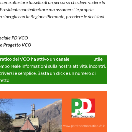
 come ulteriore tassello di un percorso che deve vedere la
o Presidente non balbettare ma assumersi le proprie
in sinergia con la Regione Piemonte, prendere le decisioni
inciale PD VCO
re Progetto VCO
cratico del VCO ha attivo un
canale
#Telegram
utile
empo reale informazioni sulla nostra attività, incontri,
criversi è semplice. Basta un click e un numero di
iretto
https://t.me/partitodemocraticoVCO