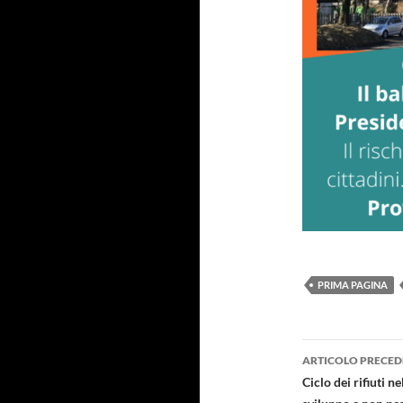
PRIMA PAGINA
Navigazi
ARTICOLO PRECED
articolo
Ciclo dei rifiuti n