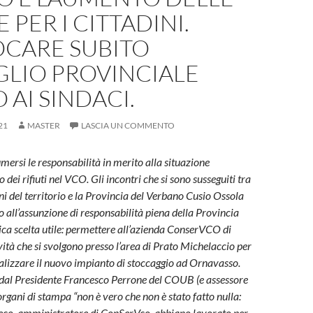
 PER I CITTADINI.
CARE SUBITO
GLIO PROVINCIALE
 AI SINDACI.
21
MASTER
LASCIA UN COMMENTO
umersi le responsabilità in merito alla situazione
o dei rifiuti nel VCO. Gli incontri che si sono susseguiti tra
ni del territorio e la Provincia del Verbano Cusio Ossola
 all’assunzione di responsabilità piena della Provincia
ica scelta utile: permettere all’azienda ConserVCO di
ità che si svolgono presso l’area di Prato Michelaccio per
realizzare il nuovo impianto di stoccaggio ad Ornavasso.
dal Presidente Francesco Perrone del COUB (e assessore
rgani di stampa “non è vero che non è stato fatto nulla:
eco, amministratore di ConSerVco, abbiano lavorato per