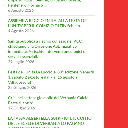
Pentenero, Fornaro …
6 Agosto 2026
ASSIEME A REGGIO EMILA, ALLA FESTA DE
L’UNITA’ PER IL COMIZIO DI Elly Schlein.
4 Agosto 2026
Sanità pubblica a rischio collasso nel VCO:
chiediamo alla Direzione ASL iniziative
immediate. A rischio interventi oncologici e
servizi essenziali.
29 Luglio 2026
Festa de l’Unità La Lucciola, 80° edizone. Venerdì
1, sabato 2 agosto, e dal 7 al 16 agosto a
Villadossola!
25 Giugno 2026
Crisi nel settore giovanile del Verbania Calcio.
Basta silenzio!
17 Giugno 2026
LA TASSA ALBERTELLA SUI RIFIUTI: IL CONTO
DELLE SCELTE DI VERBANIA LO PAGANO