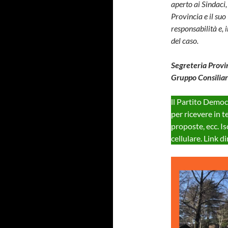
aperto ai Sindaci,
Provincia e il su
responsabilità e, 
del caso.
Segreteria Prov
Gruppo Consilia
ll Partito Demo
per ricevere in t
proposte, ecc. Is
cellulare. Link d