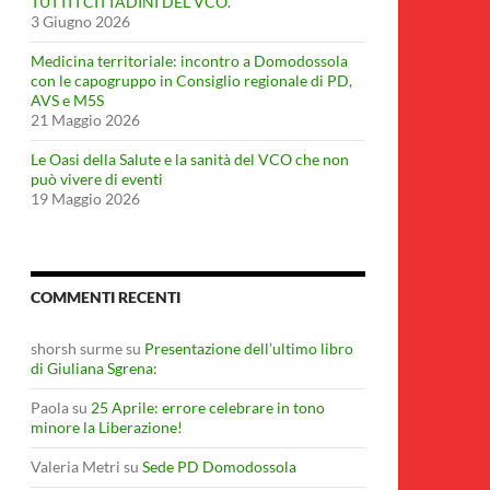
TUTTI I CITTADINI DEL VCO.
3 Giugno 2026
Medicina territoriale: incontro a Domodossola
con le capogruppo in Consiglio regionale di PD,
AVS e M5S
21 Maggio 2026
Le Oasi della Salute e la sanità del VCO che non
può vivere di eventi
19 Maggio 2026
COMMENTI RECENTI
shorsh surme
su
Presentazione dell’ultimo libro
di Giuliana Sgrena:
Paola
su
25 Aprile: errore celebrare in tono
minore la Liberazione!
Valeria Metri
su
Sede PD Domodossola