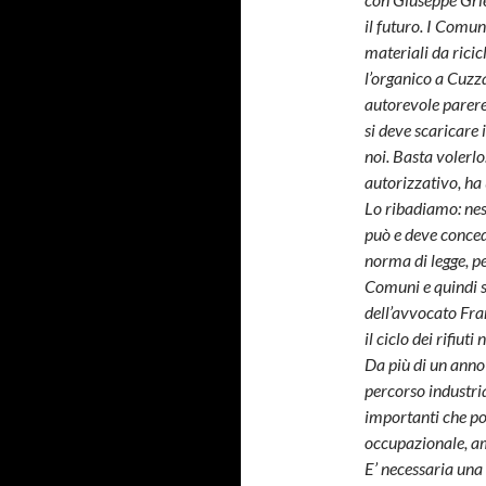
il futuro. I Comu
materiali da ricic
l’organico a Cuzza
autorevole parere
si deve scaricare
noi. Basta volerlo
autorizzativo, ha 
Lo ribadiamo: nes
può e deve conced
norma di legge, pe
Comuni e quindi su
dell’avvocato Fran
il ciclo dei rifiu
Da più di un anno
percorso industri
importanti che po
occupazionale, a
E’ necessaria una