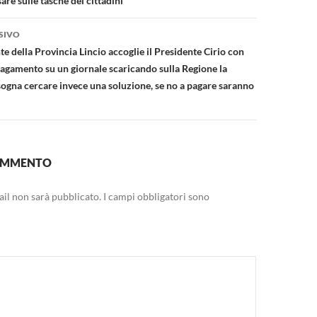
are sulle tasche dei cittadini
SIVO
nte della Provincia Lincio accoglie il Presidente Cirio con
pagamento su un giornale scaricando sulla Regione la
sogna cercare invece una soluzione, se no a pagare saranno
COMMENTO
mail non sarà pubblicato.
I campi obbligatori sono