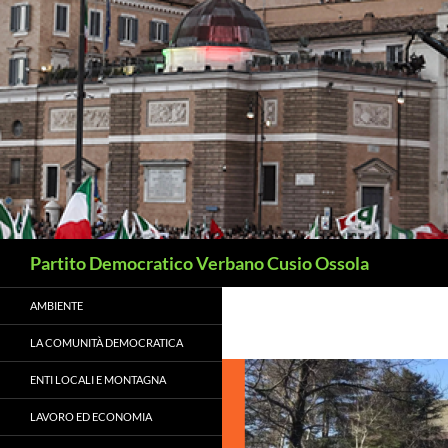
Vai
al
contenuto
Cerca
Partito Democratico Verbano Cusio Ossola
AMBIENTE
LA COMUNITÀ DEMOCRATICA
ENTI LOCALI E MONTAGNA
LAVORO ED ECONOMIA