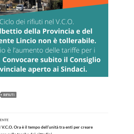
RIFIUTI
one
ENTE
el V.C.O. Ora è il tempo dell’unità tra enti per creare