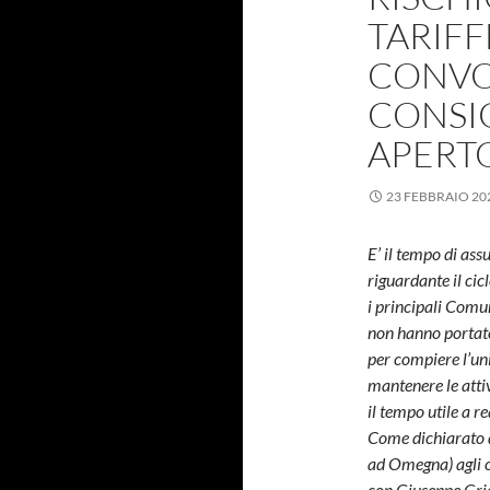
TARIFFE
CONVO
CONSI
APERTO
23 FEBBRAIO 20
E’ il tempo di ass
riguardante il cicl
i principali Comu
non hanno portato
per compiere l’un
mantenere le attiv
il tempo utile a 
Come dichiarato 
ad Omegna) agli o
con Giuseppe Gri